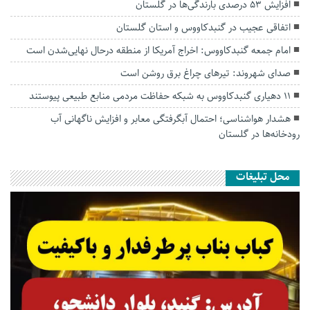
افزایش ۵۳ درصدی بارندگی‌ها در گلستان
اتفاقی عجیب در‌ گنبدکاووس و استان گلستان
امام جمعه گنبدکاووس: اخراج آمریکا از منطقه درحال نهایی‌شدن است
صدای شهروند: تیرهای چراغ برق روشن است
۱۱ دهیاری گنبدکاووس به شبکه حفاظت مردمی منابع طبیعی پیوستند
هشدار هواشناسی؛ احتمال آبگرفتگی معابر و افزایش ناگهانی آب
رودخانه‌ها در گلستان
محل تبلیغات