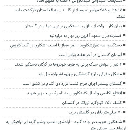
مسابقات اسبدوانی گنبدکاووس ۲ هفته به تعویق افتاد
۱۷ هزار و ۶۵۸ مهاجر غیرمجاز از گلستان به افغانستان بازگشت داده
شدند
پایان کار سرقت از منازل با دستگیری برادران دوقلو در گلستان
خسارت باران شدید آخرین روز بهار به مراوه‌تپه
دستگیری سه نفرازشکارچیان غیر مجاز با اسلحه شکاری در گنبدکاووس
آسمان گلستان در آخر هفته بارانی است
۴ نفر از عوامل سنگ پرانی به طرف خودروها در گرگان دستگیر شدند
مشکل حقوقی طرح گردشگری جزیره آشوراده حل شد
گلستان پیشتاز اجرای طرح کشت قراردادی گندم در کشور است
افتتاح آکادمی والیبال گنبدکاووس به نام رئیس جمهور شهید
کشف ۳۵۲ کیلوگرم تریاک در گلستان
۷۰ میلی‌متر باران در گلستان بارید
شاهکاری عجیب در جاده گنبد – آزادشهر؛ نصب چشم گربه ای ترافیکی به
ارتفاع چهار سانتی متر