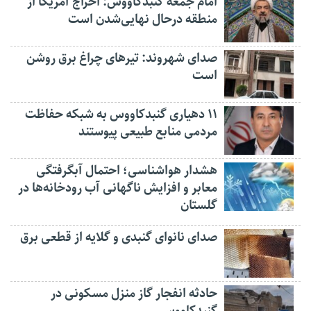
امام جمعه گنبدکاووس: اخراج آمریکا از
منطقه درحال نهایی‌شدن است
صدای شهروند: تیرهای چراغ برق روشن
است
۱۱ دهیاری گنبدکاووس به شبکه حفاظت
مردمی منابع طبیعی پیوستند
هشدار هواشناسی؛ احتمال آبگرفتگی
معابر و افزایش ناگهانی آب رودخانه‌ها در
گلستان
صدای نانوای گنبدی و گلایه از قطعی برق
حادثه انفجار گاز منزل مسکونی در
گنبدکاووس