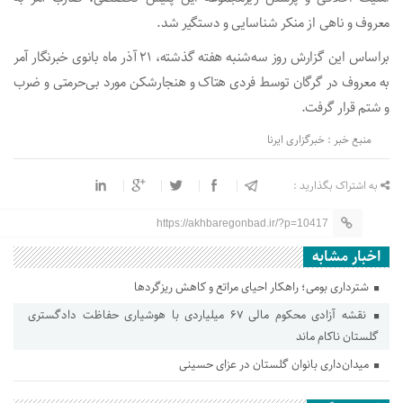
معروف و ناهی از منکر شناسایی و دستگیر شد.
براساس این گزارش روز سه‌شنبه هفته گذشته، ۲۱ آذر ماه بانوی خبرنگار آمر
به معروف در گرگان توسط فردی هتاک و هنجارشکن مورد بی‌حرمتی ‌و ضرب
و شتم قرار گرفت.
منبع خبر : خبرگزاری ایرنا
به اشتراک بگذارید :
https://akhbaregonbad.ir/?p=10417
اخبار مشابه
شترداری بومی؛ راهکار احیای مراتع و کاهش ریزگردها
نقشه آزادی محکوم مالی ۶۷ میلیاردی با هوشیاری حفاظت دادگستری
گلستان ناکام ماند
میدان‌داری بانوان گلستان در عزای حسینی