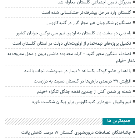
مدیرکل تامین اجتماعی گلستان معارفه شد
گلستان وارد مراحل پیشرفته‌تر خشکسالی شده است
دستگیری شکارچیان غیر مجاز گراز در گنبدکاووس
راه یابی دو مشت زن گلستان به اردوی تیم ملی بوکس جوانان کشور
تکمیل پروژه‌های نیمه‌تمام از اولویت‌های دولت در استان گلستان است
تصادف سنگین محور گنبد – کرند محدوده داشلی برون و محل معروف به
لاغار +فیلم
با اهدای عضو کودک یکساله؛ 2 بیمار در مینودشت نجات یافتند
افزایش ۳۹ درصدی بارش‌ها در گلستان نسبت به درازمدت
شعله ور شدن آتش از چندین نقطه جنگل تنگراه +فیلم
تیم والیبال شهرداری گنبدکاووس برابر پیکان شکست خورد
جديدترين ها
جانباختگان تصادفات درون‌شهری گلستان ۱۷ درصد کاهش یافت