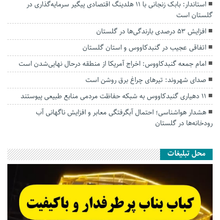
استاندار: بابک زنجانی با ۱۱ هلدینگ اقتصادی پیگیر سرمایه‌گذاری در
گلستان است
افزایش ۵۳ درصدی بارندگی‌ها در گلستان
اتفاقی عجیب در‌ گنبدکاووس و استان گلستان
امام جمعه گنبدکاووس: اخراج آمریکا از منطقه درحال نهایی‌شدن است
صدای شهروند: تیرهای چراغ برق روشن است
۱۱ دهیاری گنبدکاووس به شبکه حفاظت مردمی منابع طبیعی پیوستند
هشدار هواشناسی؛ احتمال آبگرفتگی معابر و افزایش ناگهانی آب
رودخانه‌ها در گلستان
محل تبلیغات