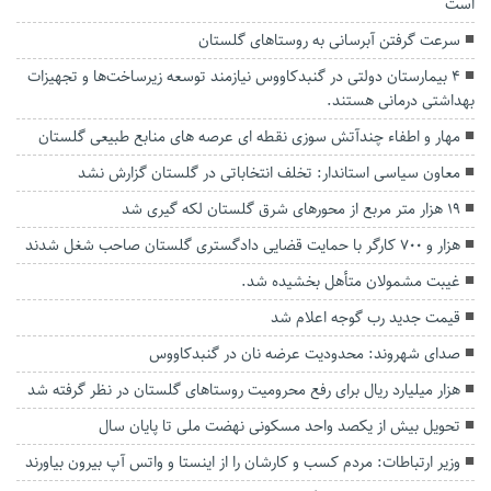
است
سرعت گرفتن آبرسانی به روستا‌های گلستان
۴ بیمارستان‌ دولتی در گنبدکاووس نیازمند توسعه زیرساخت‌ها و تجهیزات
بهداشتی درمانی هستند.
مهار و اطفاء چندآتش سوزی نقطه ای عرصه های منابع طبیعی گلستان
معاون سیاسی استاندار: تخلف انتخاباتی در گلستان گزارش نشد
۱۹ هزار متر مربع از محور‌های شرق گلستان لکه گیری شد
هزار و ۷۰۰ کارگر با حمایت قضایی دادگستری گلستان صاحب شغل شدند
غیبت مشمولان متأهل بخشیده شد‌.
قیمت جدید رب گوجه اعلام شد
صدای شهروند: محدودیت عرضه نان در گنبدکاووس
هزار میلیارد ریال برای رفع محرومیت‌ روستاهای گلستان در نظر گرفته شد
تحویل بیش از یکصد واحد مسکونی نهضت ملی تا پایان سال
وزیر ارتباطات: مردم کسب و کارشان را از اینستا و واتس آپ بیرون بیاورند