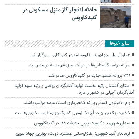
حادثه انفجار گاز منزل مسکونی در
گنبدکاووس
سایر خبرها
همایش ملی جهان‌بینی قابوسنامه در گنبدکاووس برگزار شد
سرانه درآمد گلستانی‌ها در دولت سیزدهم به ۵۰ درصد رسید
۷۳۱ پروانه کسب جدید در گنبدکاووس صادر شد
استان گلستان رتبه نخست تولید آفتابگردان روغنی و رتبه سوم تولید
آفتابگردان آجیلی در کشور را دارد.
وام ۱۰میلیون‌ تومانی یارانه کلاهبرداری است/ مردم مراقب باشند
خلاقیت یک جوان در آق‌قلا؛ لودری که یک‌چهارم قیمت خارجی‌هاست
صدای شهروند : کیفیت پایین خدمات 118 در گنبدکاووس
فرماندار گنبدکاووس: اطلاع‌رسانی عملکرد دولت، بهترین جهاد تبیین