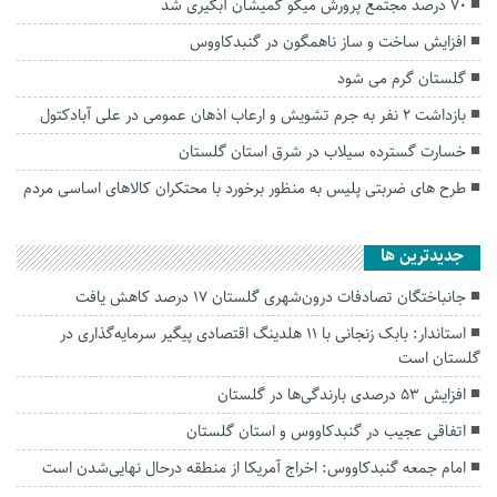
۷۰ درصد مجتمع پرورش میگو گمیشان آبگیری شد
افزایش ساخت و ساز ناهمگون در گنبدکاووس
گلستان گرم می شود
بازداشت ۲ نفر به جرم تشویش و ارعاب اذهان عمومی در علی آبادکتول
خسارت گسترده سیلاب در شرق استان گلستان
طرح های ضربتی پلیس به منظور برخورد با محتکران کالاهای اساسی مردم
جديدترين ها
جانباختگان تصادفات درون‌شهری گلستان ۱۷ درصد کاهش یافت
استاندار: بابک زنجانی با ۱۱ هلدینگ اقتصادی پیگیر سرمایه‌گذاری در
گلستان است
افزایش ۵۳ درصدی بارندگی‌ها در گلستان
اتفاقی عجیب در‌ گنبدکاووس و استان گلستان
امام جمعه گنبدکاووس: اخراج آمریکا از منطقه درحال نهایی‌شدن است