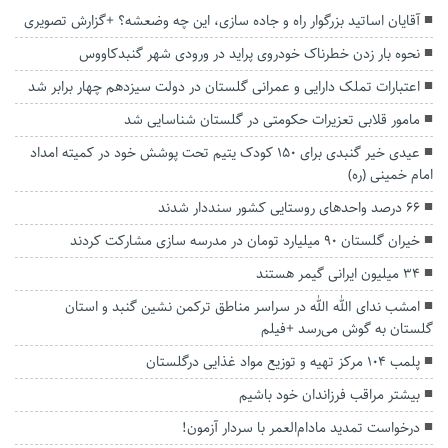
آقایان اساتید بزرگوار راه و جاده سازی، این چه وضعشه؟ +گزارش تصویری
نحوه بار زدن خطرناک خودروی پراید در ورودی شهر گنبدکاووس
اعتبارات تملک دارایی و عمرانی گلستان در دولت سیزدهم چهار برابر شد
مامور قلابی تعزیرات حکومتی در گلستان شناسایی شد
عیدی خیر گنبدی برای ۱۵۰ کودک یتیم تحت پوشش خود در کمیته امداد
امام خمینی (ره)
۶۶ درصد واحدهای روستایی کشور سنددار شدند
خیران گلستان ۹۰ میلیارد تومان در مدرسه سازی مشارکت کردند
۳۴ میلیون ایرانی گیمر هستند
امشب ندای الله الله در سراسر مناطق ترکمن نشین گنبد و استان
گلستان به گوش می‌رسد +فیلم
پلمب ۱۰۴ مرکز تهیه و توزیع مواد غذایی درگلستان
بیشتر مراقب فرزاندان خود باشیم
درخواست تمدید مادام‌العمر با سردار آزمون!