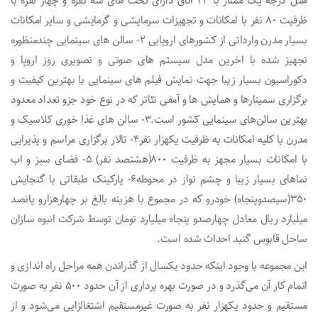
هتل درجه یک ممتاز با ۲۳ اتاق دارای تخت های سه نفره و چهار نفره با
ظرفیت ۸۰ نفر با امکانات و تجهیزات سرمایشی و گرمایشی و سایر امکانات
بسیار مدرن وارداتی از کشورهای اروپایی ۲- سالن های سینمایی چندمنظوره
تجهیز شده با اخرین مدل سیستم های صوتی و تصویری روز اروپا و
دکوراسیون بسیار زیبا جهت نمایش فیلم های سینمایی با بهترین کیفیت و
برگزاری سمینارها و همایش ها و آمفی تئاتر که در نوع خود جزو تعداد معدود
بهترین سالن‌های سینمایی کشور است.۳- سالن های غذا خوری کلاسیک و
مدرن با کلیه امکانات به ظرفیت یکهزار نفر۴- تالار برگزاری مراسم و پذیرایی
با امکانات بسیار مجهز به ظرفیت ۸۰۰(هشتصد نفر) ۵- فضای سبز و اب
نماهای بسیار زیبا و چشم نواز در محوطه۶- پارکینک طبقاتی با گنجایش
۳۵۰(سیصدوپنجاه) خودرو که در مجموع با هزینه بالغ بر چهارهزارو پانصد
میلیارد ریال معادل چهارصدو پنجاه میلیارد تومان توسط شرکت انبوه سازان
ساحل قابوس گنبد احداث شده است.
این مجموعه با وجود اینکه حدود یکسال از گذراندن همه مراحل راه اندازی و
اتمام کار آن می‌گذرد و در صورت بهره برداری از آن حدود ۵۰۰ نفر به صورت
مستقیم و حدود یکهزار نفر به صورت غیرمستقیم اشتغالزایی می‌شود و از