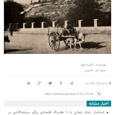
نویسنده : راضیه اونق
منبع خبر : قدیمی
به اشتراک بگذارید :
https://akhbaregonbad.ir/?p=13148
اخبار مشابه
استاندار: بابک زنجانی با ۱۱ هلدینگ اقتصادی پیگیر سرمایه‌گذاری در