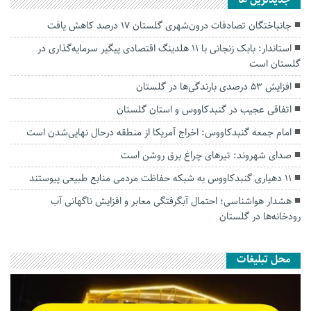
جديدترين ها
جانباختگان تصادفات درون‌شهری گلستان ۱۷ درصد کاهش یافت
استاندار: بابک زنجانی با ۱۱ هلدینگ اقتصادی پیگیر سرمایه‌گذاری در
گلستان است
افزایش ۵۳ درصدی بارندگی‌ها در گلستان
اتفاقی عجیب در‌ گنبدکاووس و استان گلستان
امام جمعه گنبدکاووس: اخراج آمریکا از منطقه درحال نهایی‌شدن است
صدای شهروند: تیرهای چراغ برق روشن است
۱۱ دهیاری گنبدکاووس به شبکه حفاظت مردمی منابع طبیعی پیوستند
هشدار هواشناسی؛ احتمال آبگرفتگی معابر و افزایش ناگهانی آب
رودخانه‌ها در گلستان
محل تبلیغات