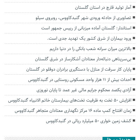
آمار تولید قارچ در استان گلستان
تصاویری از حادثه ورودی شهر گنبدکاووس، روبروی سیلو
استاندار: گلستان آماده میزبانی از رییس جمهور است
ورود بیماران از شرق کشور یک تهدید جدی است.
بالاترین میزان سرانه شعب بانکی را در دنیا داریم
بی‌سرپناهی دنباله‌دار معتادان آشکارساز در شرق گلستان
پایان کار سرقت از منازل با دستگیری برادران دوقلو در گلستان
احداث بیش از ۱۱ هزار واحد مسکونی روستایی در گنبدکاووس
آزادی یکصد محکوم جرایم مالی غیر عمد تا پایان نوروزی
افزایش ۵۰ تخت به ظرفیت تخت‌های بیمارستان خاتم الانبیاء گنبدکاووس
زمان افتتاح کمپ ماده 16 مرکز نگهداری معتادان متجاهر گنبدکاووس
کشف زمین خواری ۵۰ میلیارد ریالی در گنبدکاووس