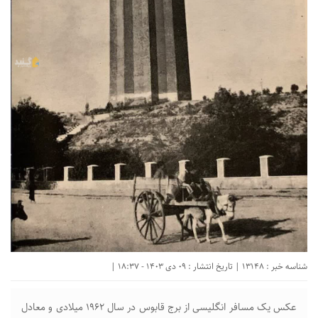
شناسه خبر : 13148 | تاریخ انتشار : 09 دی 1403 - 18:37 |
عکس یک مسافر انگلیسی از برج قابوس در سال ۱۹۶۲ میلادی و معادل