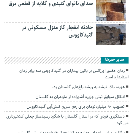
صدای نانوای گنبدی و گلایه از قطعی برق
حادثه انفجار گاز منزل مسکونی در
گنبدکاووس
سایر خبرها
زمان حضور اورژانس بر بالین بیماران در گنبدکاووس سه برابر زمان
استاندارد است
هزینه بالا، تیشه به ریشه باغ‌های گلستان زد.
انتقال سوابق ثبتی جزیره آشوراده از مازندران به گلستان
تصویب ۹۰ میلیاردتومان برای رفع سریع تنش‌آبی گنبدکاووس
دستگیری فردی که در استان گلستان با شگرد رسیدساز جعلی کلاهبرداری
می کرد
برگزاری مراسم اهدای جهزیه به ۲۹ زوج از خانواده بهزیستی گلستان