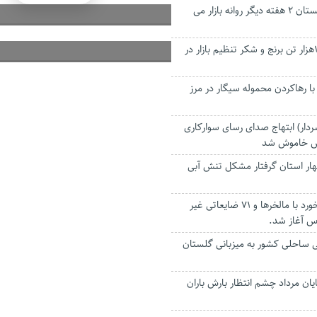
سیب زمینی گلستان ۲ هفته دیگر روانه بازار می
توزیع بیش از ۱۱هزار تن برنج و شکر تنظیم بازار در
 با رهاکردن محموله سیگار در مرز
دار) ابتهاج صدای رسای سوارکاری
وس خاموش شد
ار استان گرفتار مشکل تنش آبی
طرح ضربتی برخورد با مالخرها و ۷۱ ضایعاتی غیر
س آغاز شد.
ساحلی کشور به میزبانی گلستان
ایان مرداد چشم انتظار بارش باران