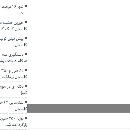
تنها ۲۶ 
است.
خیرین هشت هزار
گلستان کمک کرد
گلستان
دستگیری سه کا
هنگام دریافت رش
۲
گلستان پرداخت 
نکته ای در مور
کتول
شنا
گلستان
پول 00
بازگردانده شد