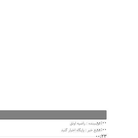
00:00
نویسنده : راضیه اونق
00:00
منبع خبر : پایگاه اخبار گنبد
00:23