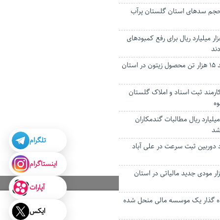
درصد حجم سد‌های استان گلستان پرآب
 میلیارد ریال برای رفع کمبودهای
ند
پیش بینی تولید ۱۵ هزار تن محصول زیتون در استان
رمند ثبت اسناد و املاک گلستان
وه
۸ هزار و ۳۵۰ میلیارد ریال مطالبات گندمکاران
شد
تلگرام
د دوربین ثبت سرعت در علی آباد
اینستاگرام
سایی ۴۲ هزار مودی جدید مالیاتی در استان
آپارات
25 سپرده گذار یک موسسه مالی منحل شده
ایکس