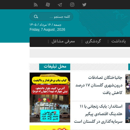
جمعه / ۱۶ مرداد / ۱۴۰۵
Friday, 7 August , 2026
یادداشت
گردشگری
معرفی مشاغل
محل تبلیغات
جانباختگان تصادفات
درون‌شهری گلستان ۱۷ درصد
کاهش یافت
استاندار: بابک زنجانی با ۱۱
هلدینگ اقتصادی پیگیر
سرمایه‌گذاری در گلستان است