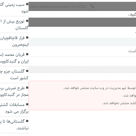
https://akhbaregonbad.ir/?p=3552
شود
نید.
گلستان
فرار قاچاقچیان
اینچه‌برون
 است
قربان محمد (سر
ایران و گنبدکاو
گلستان جزو چه
کشور است
 توسط تیم مدیریت در وب سایت منتشر خواهد شد.
مجاز در گنبدکاوو
واهد شد.
 باشد منتشر نخواهد شد.
مسابقات کشتی 
برگزار می شود
گلستانی‌ها تا پ
نباشند.