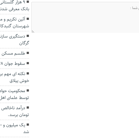
۹ هزار گلستان
بانک معرفی شدن
آئین تکریم و م
شهرستان گنبدکاو
دستگیری سازنده
گرگان
طلسم مسکن مه
سقوط جوان ۳۸ ساله از آبشار «کبودوال»
نکته ای مهم بر
خوش ییلاق
محکومیت حوادث
توسط علمای اهل
تومان برسد.
شد