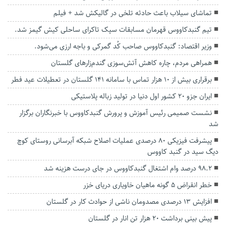
تماشای سیلاب باعث حادثه تلخی در گالیکش شد + فیلم
تیم گنبدکاووس قهرمان مسابقات سپک تاکرای ساحلی کیش گیمز شد.
وزیر اقتصاد: گنبدکاووس صاحب کُد گمرکی و باجه ارزی می‌شود.
همراهی مردم، چاره کاهش آتش‌سوزی گندم‌زارهای گلستان
برقراری بیش از ۱۰ هزار تماس با سامانه ۱۴۱ گلستان در تعطیلات عید فطر
ایران جزو ۲۰ کشور اول دنیا در تولید زباله پلاستیکی
نشست صمیمی رئیس آموزش و پرورش گنبدکاووس با خبرنگاران برگزار
شد
پیشرفت فیزیکی ۸۰ درصدی عملیات اصلاح شبکه آبرسانی روستای کوچ
دیگ سید در گنبد کاووس
۹۸.۲ درصد وام اشتغال گنبدکاووس در جای درست هزینه شد
خطر انقراض ۵ گونه ماهیان خاویاری دریای خزر
افزایش ۱۳ درصدی مصدومان ناشی از حوادث کار در گلستان
پیش بینی برداشت ۲۰ هزار تن انار در گلستان