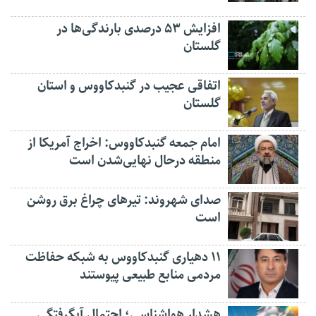
افزایش ۵۳ درصدی بارندگی‌ها در
گلستان
اتفاقی عجیب در‌ گنبدکاووس و استان
گلستان
امام جمعه گنبدکاووس: اخراج آمریکا از
منطقه درحال نهایی‌شدن است
صدای شهروند: تیرهای چراغ برق روشن
است
۱۱ دهیاری گنبدکاووس به شبکه حفاظت
مردمی منابع طبیعی پیوستند
هشدار هواشناسی؛ احتمال آبگرفتگی