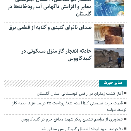
معابر و افزایش ناگهانی آب رودخانه‌ها در
گلستان
صدای نانوای گنبدی و گلایه از قطعی برق
حادثه انفجار گاز منزل مسکونی در
گنبدکاووس
سایر خبرها
آغاز کشت زعفران در اراضی کوهستانی استان گلستان
قیمت خرید تضمینی کلزا اعلام شد/ پرداخت ۲۵ درصد هزینه بیمه کلزا
توسط دولت
تصاویری از مراسم تشییع پیکر شهید مدافع حرم در گنبدکاووس
۷۱ درصد تعهد ایجاد اشتغال گنبدکاووس محقق شد