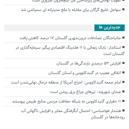
تقویت توانایی‌های زیرساختی مرز اینچه‌برون ضروری است
سواحل خلیج گرگان برای مقابله با ملخ مدیترانه ای سمپاشی شد
جديدترين ها
جانباختگان تصادفات درون‌شهری گلستان ۱۷ درصد کاهش یافت
استاندار: بابک زنجانی با ۱۱ هلدینگ اقتصادی پیگیر سرمایه‌گذاری در
گلستان است
افزایش ۵۳ درصدی بارندگی‌ها در گلستان
اتفاقی عجیب در‌ گنبدکاووس و استان گلستان
امام جمعه گنبدکاووس: اخراج آمریکا از منطقه درحال نهایی‌شدن است
صدای شهروند: تیرهای چراغ برق روشن است
۱۱ دهیاری گنبدکاووس به شبکه حفاظت مردمی منابع طبیعی پیوستند
هشدار هواشناسی؛ احتمال آبگرفتگی معابر و افزایش ناگهانی آب
رودخانه‌ها در گلستان