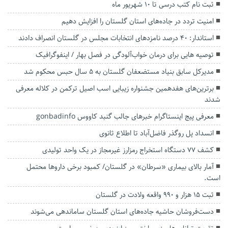
ثبت نام کتب درسی تا ۱۰ شهریور ماه
امنیت تردد در جاده‌های استان گلستان را افزایش دهیم
استاندار: ۴۰ درصد نامزدهای انتخابات مجلس در گلستان انصراف دادند
توصیه هایی برای درمان خواب‌آلودگی در فصل بهار / اینفوگرافیک
مدیرکل سابق بنیاد مستضعفان گلستان به ۵ سال حبس محکوم شد
برترین‌های هفدهمین جشنواره زیبایی اسب اصیل ترکمن در کلاله معرفی
شدند
معرفی پیج اینستاگرام خبرهای جالب گنبد کاووس gonbadinfo
انسداد پل روگذر فاضل‌آباد تا اطلاع ثانوی
کشف ۷۷ دستگاه استخراج رمز‌ارز غیرمجاز در یک واحد تولیدی
آمار بالای بیماری «سرطان» در گلستان/ کمبود برخی داروها محتمل
است‌.
ثبت ۱۵ هزار و ۹۹۰ واقعه ولادت در گلستان
دست‌فروشان حاشیه جاده‌های استان گلستان ساماندهی می‌شوند