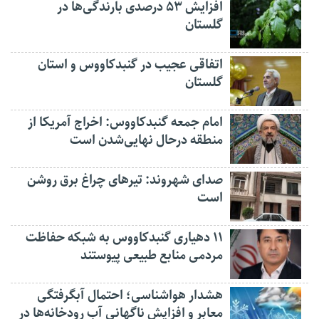
افزایش ۵۳ درصدی بارندگی‌ها در
گلستان
اتفاقی عجیب در‌ گنبدکاووس و استان
گلستان
امام جمعه گنبدکاووس: اخراج آمریکا از
منطقه درحال نهایی‌شدن است
صدای شهروند: تیرهای چراغ برق روشن
است
۱۱ دهیاری گنبدکاووس به شبکه حفاظت
مردمی منابع طبیعی پیوستند
هشدار هواشناسی؛ احتمال آبگرفتگی
معابر و افزایش ناگهانی آب رودخانه‌ها در