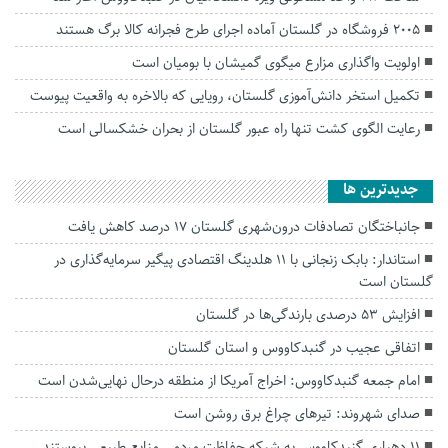
۲۰۰۵ فروشگاه در گلستان آماده اجرای طرح فجرانه کالا برگ هستند
اولویت واگذاری مزارع میگوی گمیشان با بومیان است
تکمیل استخر دانش‌آموزی گلستان، رویایی که بالاخره به واقعیت پیوست
رعایت الگوی کشت تنها راه عبور گلستان از بحران خشکسالی است
جديدترين ها
جانباختگان تصادفات درون‌شهری گلستان ۱۷ درصد کاهش یافت
استاندار: بابک زنجانی با ۱۱ هلدینگ اقتصادی پیگیر سرمایه‌گذاری در
گلستان است
افزایش ۵۳ درصدی بارندگی‌ها در گلستان
اتفاقی عجیب در‌ گنبدکاووس و استان گلستان
امام جمعه گنبدکاووس: اخراج آمریکا از منطقه درحال نهایی‌شدن است
صدای شهروند: تیرهای چراغ برق روشن است
۱۱ دهیاری گنبدکاووس به شبکه حفاظت مردمی منابع طبیعی پیوستند