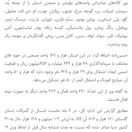
وی کالاهای صادراتی واحدهای تولیدی و صنعتی استان را از جمله یُد،
سیمان، لبنیات، رب گوجه، مرغ، توتون، روکش چوب، ام دی اف، مفتول،
گچ، پلی استایرن، روغن موتور، سازه فلزی، نئوپان، باریت، دیسک ترمز،
پروفیل، رنگ روغن، رول پلاستیکی، کیسه زباله، پودر لباسشویی، آنتی
بیوتیک، قیر، سوله، لوله، سس، کابل مس، روغن آفتابگردان و جوجه یک
روزه برشمرد.
حسن‌زاده اضافه کرد: در این استان هزار و ۱۶۹ واحد صنعتی در حوزه های
مختلف با سرمایه‌گذاری ۶۸ هزار و ۶۴۹ میلیارد و ۴۵۳میلیون ریال و ظرفیت
اسمی ایجاد اشتغال برای ۲۹ هزار و ۶۲۸ نفر وجود دارد که هزار و ۵۰ واحد
آن صنایع کوچک و اشتغال کمتر از ۵۰ نفر تشکیل می‌دهد.
به گفته وی از این تعداد ۶۶۰ واحد فعال و ۲۶۳ واحد دیگر به صورت نیمه
فعال هستند.
مطابق گزارش این اداره کل، در ۶ ماه نخست امسال از گمرکات استان
گلستان ۱۷۰ هزار و ۸۱۶ تُن کالا به ارزش ۱۰۳ میلیون و ۱۶۸ هزار دلار به ۳۱
کشور دنیا صادر شده که نسبت به مدت مشابه سال قبل از لحاظ وزن ۱۹