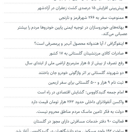
پیش‌بینی افزایش ۱۵ درصدی کشت زعفران در آزادشهر
ممنوعیت سفر به ۲۶۶ شهرقرمز و نارنجی
بهانه‌های خودروسازان در توجیه ایمنی پایین خودروها مردم را بیشتر
عصبانی می‌کند.
اینفوگرافی / آیا هندوانه محصول آب‌بر و پرمصرفی است؟
صادرات کالای مرزنشینان گلستانی به ۱۷ کشور
رفع تصرف از بیش از ۵ هزار مترمربع اراضی ملی از ابتدای سال
دو شهروند گلستانی بر اثر واژگونی خودرو جان باختند
ثبت نام ۹ هزار و ۵۰۰ گلستانی برای سفر اربعین
امام جمعه گنبدکاووس: گشایش اقتصادی در راه است
واکسن آنفولانزای داخلی حدود ۲۶۳ هزار تومان قیمت دارد
دولت به فکر تامین ماسک مردم مناطق محروم نیست.
فعالیت ۹۰ دفتر خدمات مسافرتی دارای مجوز در گلستان
ساخت ۱۹۲ واحد مسکونی ویژه دانشگاهیان در گنبدکاووس آغاز شد