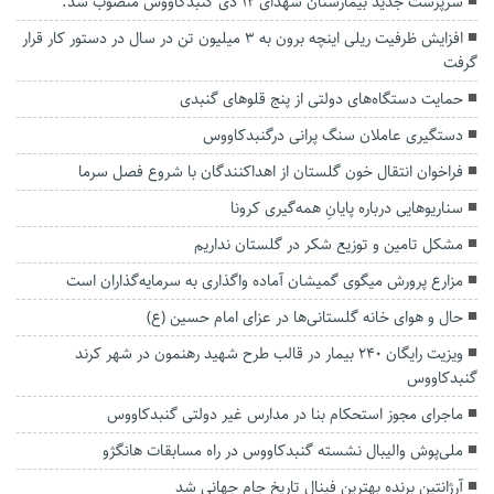
سرپرست جدید بیمارستان شهدای ۱۲ دی گنبدکاووس‌ منصوب شد.
افزایش ظرفیت ریلی اینچه برون به ۳ میلیون تن در سال در دستور کار قرار
گرفت
حمایت دستگاه‌های دولتی از پنج قلوهای گنبدی
دستگیری عاملان سنگ پرانی درگنبدکاووس
فراخوان انتقال خون گلستان از اهداکنندگان با شروع فصل سرما
سناریوهایی درباره پایانِ همه‌گیری کرونا
مشکل تامین و توزیع شکر در گلستان نداریم
مزارع پرورش میگوی گمیشان آماده واگذاری به سرمایه‌گذاران است
حال و هوای خانه‌ گلستانی‌ها در عزای امام حسین (ع)
ویزیت رایگان ۲۴۰ بیمار در قالب طرح شهید رهنمون در شهر کرند
گنبدکاووس
ماجرای مجوز استحکام بنا در مدارس غیر دولتی گنبدکاووس
ملی‌پوش والیبال نشسته گنبدکاووس در راه مسابقات هانگژو
آرژانتین برنده بهترین فینال تاریخ جام جهانی شد