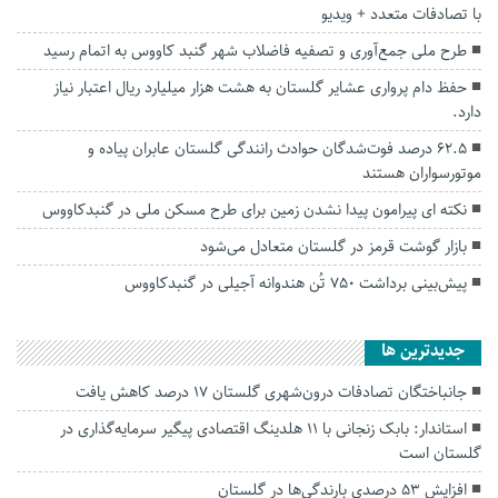
با تصادفات متعدد + ویدیو
طرح ملی جمع‌آوری و تصفیه فاضلاب شهر گنبد کاووس به اتمام رسید
حفظ دام پرواری عشایر گلستان به هشت هزار میلیارد ریال اعتبار نیاز
دارد.
۶۲.۵ درصد فوت‌شدگان حوادث رانندگی گلستان عابران پیاده و
موتورسواران هستند
نکته ای پیرامون پیدا نشدن زمین برای طرح مسکن ملی در گنبدکاووس
بازار گوشت قرمز در گلستان متعادل می‌شود
پیش‌بینی برداشت ۷۵۰ تُن هندوانه آجیلی در گنبدکاووس
جديدترين ها
جانباختگان تصادفات درون‌شهری گلستان ۱۷ درصد کاهش یافت
استاندار: بابک زنجانی با ۱۱ هلدینگ اقتصادی پیگیر سرمایه‌گذاری در
گلستان است
افزایش ۵۳ درصدی بارندگی‌ها در گلستان