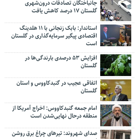
جانباختگان تصادفات درون‌شهری
گلستان ۱۷ درصد کاهش یافت
استاندار: بابک زنجانی با ۱۱ هلدینگ
اقتصادی پیگیر سرمایه‌گذاری در گلستان
است
افزایش ۵۳ درصدی بارندگی‌ها در
گلستان
اتفاقی عجیب در‌ گنبدکاووس و استان
گلستان
امام جمعه گنبدکاووس: اخراج آمریکا از
منطقه درحال نهایی‌شدن است
صدای شهروند: تیرهای چراغ برق روشن