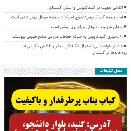
اتفاقی عجیب در‌ گنبدکاووس و استان گلستان
امام جمعه گنبدکاووس: اخراج آمریکا از منطقه درحال نهایی‌شدن است
صدای شهروند: تیرهای چراغ برق روشن است
۱۱ دهیاری گنبدکاووس به شبکه حفاظت مردمی منابع طبیعی پیوستند
هشدار هواشناسی؛ احتمال آبگرفتگی معابر و افزایش ناگهانی آب
رودخانه‌ها در گلستان
محل تبلیغات