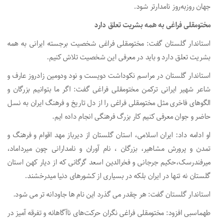
جهان روزبه‌روز نامدارتر شود.
مختومقلی فراغی به همه بشریت تعلق دارد
استاندار گلستان گفت: مختومقلی فراغی شخصیت برجسته ایرانی به همه
بشریت تعلق دارد و باید در معرفی این شخصیت تلاش کنیم.
استاندار گلستان در مراسم نکوداشت دویست و نود ودومین زادروز عارف و
شاعر شهیر ایرانی ترکمن مختومقلی فراغی گفت: اگر ما بتوانیم بزرگان و
الگوهای فاخری مثل مختومقلی فراغی را از دل تاریخ و فرهنگ ایران به نسل
حاضر و جوان معرفی کنیم کار بزرگ فرهنگی انجام داده ایم.
او ادامه داد: ایران اسلامی، استان گلستان از دیرباز مهد اقوام و فرهنگ و
تمدن و پرورش مشاهیر، بزرگان ، نام آوران و نامدارانی چون میرداماد،
میرفندرسک،حکیم جرجانی و فخرالدین اسعد گرگانی که از دیار کهن استان
گلستان نه تنها در ایران بلکه در بسیاری از کشورهای دنیا میدرخشند.
استاندار گلستان گفت: هر چقدر می گذرد این نام ها جاودانه تر می شود.
طهماسبی افزود: مختومقلی فراغی نگران حرکت‌های ناآگاهانه و تفرقه آمیز در