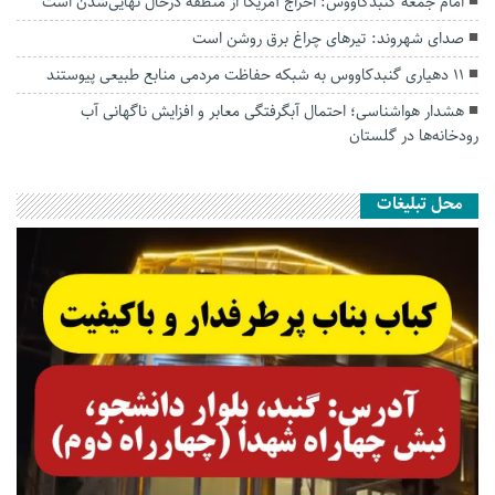
امام جمعه گنبدکاووس: اخراج آمریکا از منطقه درحال نهایی‌شدن است
صدای شهروند: تیرهای چراغ برق روشن است
۱۱ دهیاری گنبدکاووس به شبکه حفاظت مردمی منابع طبیعی پیوستند
هشدار هواشناسی؛ احتمال آبگرفتگی معابر و افزایش ناگهانی آب
رودخانه‌ها در گلستان
محل تبلیغات