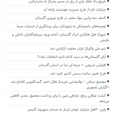
خروج یک قطار باری از ریل در مسیر بندرگز به بندرترکمن
جزئیات تازه از طرح مدیریت هوشمند یارانه آرد
کشف سه برابری مواد مخدر در طرح نوروزی گلستان
توصیه‌های دامپزشکی به زنبورداران برای پیشگیری از خسارت سرما
شهرک هزار هکتاری اترک گلستان؛ آماده ورود سرمایه‌گذاران داخلی و
خارجی
تیم ملی والیبال ایران مغلوب آرژانتین شد
آرای گلستانی‌ها در سبد کدام نامزد انتخابات رفت؟
افزایش تدریجی ۱۰ درجه ای دما در استان گلستان
طرح تغییر ساعت رسمی کشور تایید شد.
مجتمع درمانی – توانبخشی خیرساز هلال احمر گنبدکاووس افتتاح شد
+گزارش تصویری
کشت غرقابی برنج، بازدهی زمین را برای برداشت محصول بعدی کاهش
می‌دهد
واریز 40هزار میلیارد تومان اینبار به حساب شهروند گنبدی