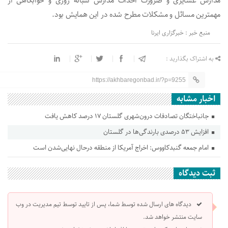
مدارس عشایری و ضرورت احداث مدارس شبانه روزی و خوابگاهی از
مهمترین مسائل و مشکلات مطرح شده در این همایش بود.
منبع خبر : خبرگزاری ایرنا
به اشتراک بگذارید :
https://akhbaregonbad.ir/?p=9255
اخبار مشابه
جانباختگان تصادفات درون‌شهری گلستان ۱۷ درصد کاهش یافت
افزایش ۵۳ درصدی بارندگی‌ها در گلستان
امام جمعه گنبدکاووس: اخراج آمریکا از منطقه درحال نهایی‌شدن است
ثبت دیدگاه
دیدگاه های ارسال شده توسط شما، پس از تایید توسط تیم مدیریت در وب
سایت منتشر خواهد شد.