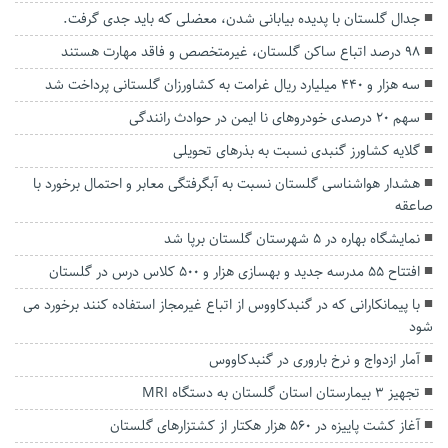
جدال گلستان با پدیده بیابانی‌ شدن، معضلی که باید جدی گرفت.
۹۸ درصد اتباع ساکن گلستان، غیرمتخصص و فاقد مهارت هستند
سه هزار و ۴۴۰ میلیارد ریال غرامت به کشاورزان گلستانی پرداخت شد
سهم ۲۰ درصدی خودروهای نا ایمن در حوادث رانندگی
گلایه کشاورز گنبدی نسبت به بذرهای تحویلی
هشدار هواشناسی گلستان نسبت به آبگرفتگی معابر و احتمال برخورد با
صاعقه
نمایشگاه بهاره در ۵ شهرستان گلستان برپا شد
افتتاح ۵۵ مدرسه جدید و بهسازی هزار و ۵۰۰ کلاس درس در گلستان
با پیمانکارانی که در گنبدکاووس از اتباع غیرمجاز استفاده کنند برخورد می
شود
آمار ازدواج و نرخ باروری در گنبدکاووس
تجهیز ۳ بیمارستان استان گلستان به دستگاه MRI
آغاز کشت پاییزه در ۵۶۰ هزار هکتار از کشتزارهای گلستان