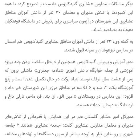
دیگر مشکلات مدارس عشایری گنبدکاووس دانست و تصریح کرد: با همه
این کمبودها با تلاش مدیران و معلمان ۳۰ نفر از دانش آموزان مناطق
عشایری این شهرستان در آزمون سراسری برای پذیرش در دانشگاه فرهنگیان
دعوت به مصاحبه شدند.
به گفته وی، ۲۳ نفر از دانش آموزان مناطق عشایری گنبدکاووس هم امسال
در مدارس تیزهوشان و نمونه قبول شدند.
مدیر آموزش و پرورش گنبدکاووس همچنین از درحال ساخت بودن چند پروژه
آموزشی از جمله خوابگاه دانش آموزی «علامه جعفری» داشلی برون که
پس از هشت سال توقف توسط بنیاد برکت در حال تکمیل شدن است و پنج
آموزشگاه یک، ۲، سه و ۶ کلاسه در مناطق مرزی این شهرستان خبر داد و
افزود: این مدارس در روستاهای «امین آلق، آق بند، قره ماخر، نارلی داغ و
قره دانگ» درحال احداث هستند.
مدیرکل امور عشایر گلستان هم در این همایش با قدردانی از تلاش‌های
مدیران و معلمان مدارس عشایری گفت: جامعه عشایری همانند ۲ جامعه
شهری و روستایی نیاز به توجه بیشتر از سوی دستگاه‌ها و نهادهای مختلف