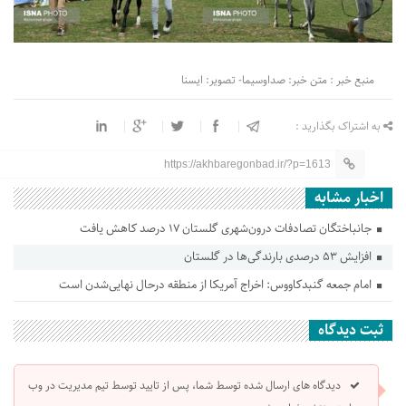
منبع خبر : متن خبر: صداوسیما- تصویر: ایسنا
به اشتراک بگذارید :
https://akhbaregonbad.ir/?p=1613
اخبار مشابه
جانباختگان تصادفات درون‌شهری گلستان ۱۷ درصد کاهش یافت
افزایش ۵۳ درصدی بارندگی‌ها در گلستان
امام جمعه گنبدکاووس: اخراج آمریکا از منطقه درحال نهایی‌شدن است
ثبت دیدگاه
دیدگاه های ارسال شده توسط شما، پس از تایید توسط تیم مدیریت در وب