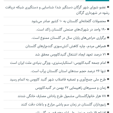
عضو شورای شهر گرگان دستگیر شد/ شناسایی و دستگیری شبکه دریافت
رشوه در شهرداری گرگان
محصولات گلخانه‌ای گلستان به ۱۰ کشور صادر می‌شود
۱۹۰ واحد در شهرک‌های صنعتی گلستان راکد است.
برگزاری حراجی‌های پایان سال در گلستان ممنوع است.
همراهی مردم، چاره کاهش آتش‌سوزی گندم‌زارهای گلستان
۷۱ درصد تعهد ایجاد اشتغال گنبدکاووس محقق شد
امام جمعه گنبدکاووس: استکبارستیزی، ویژگی بنیادی ملت ایران است
تنها ۲۶ درصد حجم سد‌های استان گلستان پرآب است.
طرح ملی جمع‌آوری و تصفیه فاضلاب شهر گنبد کاووس به اتمام رسید
زمان و مسیر‌های راهپیمایی ۲۲ بهمن در گنبدکاووس
۷۸ هزار خانوارگلستانی مشمول طرح پاداش مصارف خانگی شدند
زنبورداران گلستان در زمان سم پاشی مزارع و باغات دقت کنند
افتتاح ۱۹ واحد صنعتی طی ایام دهه فجر در گلستان