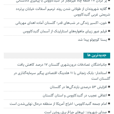
پُر کردن ۲۷ حلقه چاه غیرمجاز در گنبدکاووس با پیگیری دادستانی
گلایه شهروندان از طولانی شدن روند ترمیم آسفالت خیابان پرتردد
شریعتی غربی گنبدکاووس
خون، اکسیر زندگی در شب‌های قدر؛ گلستان آماده اهدای مهربانی
فیلم عبور زیبای ماهواره‌های استارلینک از آسمان گنبدکاووس
یسنا کوچولو پیدا شد
جديدترين ها
جانباختگان تصادفات درون‌شهری گلستان ۱۷ درصد کاهش یافت
استاندار: بابک زنجانی با ۱۱ هلدینگ اقتصادی پیگیر سرمایه‌گذاری در
گلستان است
افزایش ۵۳ درصدی بارندگی‌ها در گلستان
اتفاقی عجیب در‌ گنبدکاووس و استان گلستان
امام جمعه گنبدکاووس: اخراج آمریکا از منطقه درحال نهایی‌شدن است
صدای شهروند: تیرهای چراغ برق روشن است