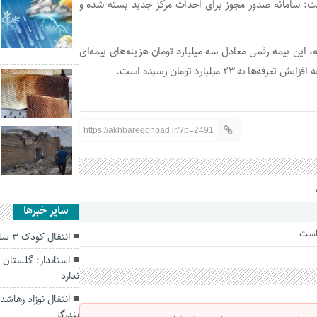
گفت: سامانه صدور مجوز برای احداث مرکز جدید بسته شده و
این بیمه رقمی معادل سه میلیارد تومان هزینه‌های بیمه‌ای
۲۳ میلیارد تومان رسیده است.
https://akhbaregonbad.ir/?p=2491
سایر خبرها
 است
انتقال کودک ۳ ساله غرق شده در سیلاب مراوه تپه
استاندار: گلستان 
ندارد
انتقال نوزاد رهاشده
بندرگز