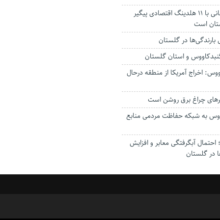
استاندار: بابک زنجانی با ۱۱ هلدینگ اقتصادی پیگیر
ستان است
گنبدکاووس و استان گلستان
وس: اخراج آمریکا از منطقه درحال
رهای چراغ برق روشن است
اووس به شبکه حفاظت مردمی منابع
حتمال آبگرفتگی معابر و افزایش
ا در گلستان