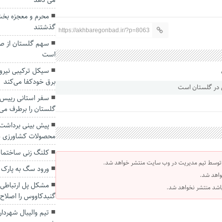
می دهد
محرم و معجزه بخش
گذشتند
https://akhbaregonbad.ir/?p=8063
سهم گلستان از صن
است
سیکل ترکیبی نیروگا
برق خودکفا می‌کند
سفر استانی رییس 
گلستان را برطرف می‌
محصولات کشاورزی د
کلنگ زنی ساختمان
 توسط تیم مدیریت در وب سایت منتشر خواهد شد.
ورود سگ به پارک 
واهد شد.
مشکل پل ارتباطی رو
 باشد منتشر نخواهد شد.
گنبدکاووس را اصلاح 
تیم والیبال شهرد