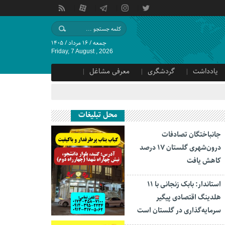
جمعه / ۱۶ مرداد / ۱۴۰۵
Friday, 7 August , 2026
یادداشت
گردشگری
معرفی مشاغل
محل تبلیغات
جانباختگان تصادفات
درون‌شهری گلستان ۱۷ درصد
کاهش یافت
استاندار: بابک زنجانی با ۱۱
هلدینگ اقتصادی پیگیر
سرمایه‌گذاری در گلستان است