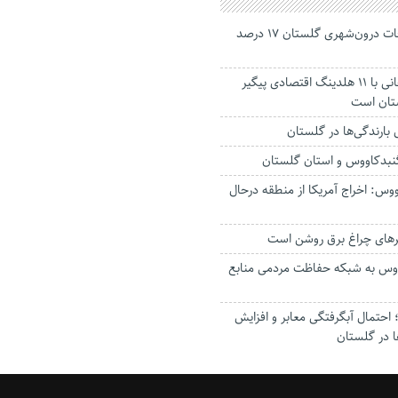
جانباختگان تصادفات درون‌شهری گلستان ۱۷ درصد
استاندار: بابک زنجانی با ۱۱ هلدینگ اقتصادی پیگیر
ستان است
گنبدکاووس و استان گلستان
وس: اخراج آمریکا از منطقه درحال
رهای چراغ برق روشن است
اووس به شبکه حفاظت مردمی منابع
حتمال آبگرفتگی معابر و افزایش
ا در گلستان