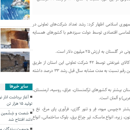
مهوری اسلامی اظهار کرد: رشد تعداد شرکت‌های تعاونی در
یپلماسی اقتصادی توسط دولت سیزدهم با کشورهای همسایه
ه ارزش ۲۵ میلیون دلار است.
وی ادامه داد: سال قبل ۲۲ میلیون و ۹۹۵ هزار دلار صادرات کالای غیرنفتی توسط ۴۲ شرکت تعاونی این استان از طریق
گمرکات استان و سایر گمرکات استان‌های کشور ارسال شده و این رقم نسبت به مدت مشابه سال قبل رشد ۳۳ درصد داشته
سایر خبرها
ان بیشتر به کشورهای ترکمنستان، عراق، روسیه، ارمنستان،
آغاز برداشت انار ن
عربی) و آلمان است.
تولید ۱۵ هزار تن
تر «چیپس میوه، فِر و تنور گازی، فرآوری پای مرغ، نخ و
شصت و شِشُمین پا
ن، زیره، انواع ماسک، تیر چراغ برق، بلوک ساختمانی، انواع
دلند افتتاح شد
جمعیت پرندگان مها