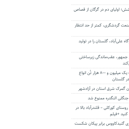
ش؛ اولیای دم در گرگان از قصاص
عت گردشگری، کمتر از حد انتظار
ه علی‌آباد، گلستان را در تولید
جمهور، عقب‌ماندگی زیرساختی
کند
پیش بینی برداشت یک میلیون و ۸۰۰ هزار تُن انواع
ر گلستان
 گمرک شرق استان در آزادشهر
جنگلی النگدره ممنوع شد
ستای کورکلی – قلندرآباد بالا در
کنید +فیلم
اری گنبدکاووس برابر پیکان شکست