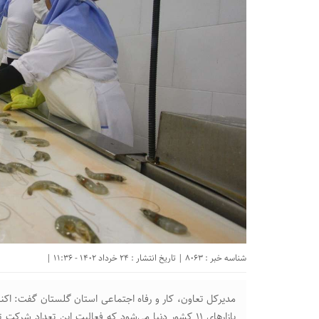
شناسه خبر : 8063 | تاریخ انتشار : 24 خرداد 1402 - 11:36 |