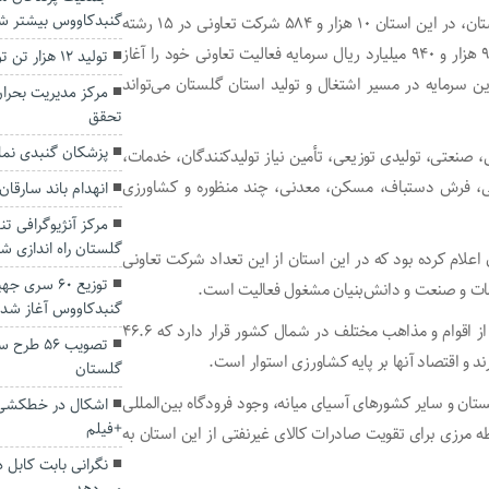
گنبدکاووس بیشتر ش
مطابق داده‌های آماری اداره کل تعاون، کار و رفاه اجتماعی گلستان، در این استان ۱۰ هزار و ۵۸۴ شرکت تعاونی در ۱۵ رشته
با عضویت ۵۴ هزار و ۹۸۴ نفر ثبت شده و این شرکت‌ها با ۹۰۴ هزار و ۹۴۰ میلیارد ریال سرمایه فعالیت تعاونی خود را آغاز
تولید ۱۲ هزار تن توت فرنگی در استان گلستان
ن سرمایه در مسیر اشتغال و تولید استان گلستان می‌تواند
مرکز مدیریت بحران
تحقق
پزشکان گنبدی نمای
 صنعتی، تولیدی توزیعی، تأمین نیاز تولیدکنندگان، خدمات،
نی، فرش دستباف، مسکن، معدنی، چند منظوره و کشاورزی
انهدام باند سارقا
مرکز آنژیوگرافی 
گلستان راه اندازی ش
اعلام کرده بود که در این استان از این تعداد شرکت تعاونی
توزیع ۶۰ سر
گنبدکاووس آغاز شد
استان گلستان با یک میلیون و ۸۶۹ هزار نفر جمعیت متشکل از اقوام و مذاهب مختلف در شمال کشور قرار دارد که ۴۶.۶
تصویب ۵۶
و اقتصاد آنها بر پایه کشاورزی استوار است.
گلستان
ان و سایر کشورهای آسیای میانه، وجود فرودگاه بین‌المللی
اشکال در خطکشی 
+فیلم
طه مرزی برای تقویت صادرات کالای غیرنفتی از این استان به
نگرانی بابت کابل 