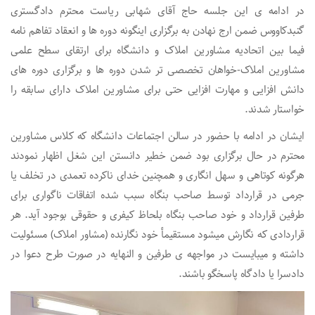
در ادامه ی این جلسه حاج آقای شهابی ریاست محترم دادگستری
گنبدکاووس ضمن ارج نهادن به برگزاری اینگونه دوره ها و انعقاد تفاهم نامه
فیما بین اتحادیه مشاورین املاک و دانشگاه برای ارتقای سطح علمی
مشاورین املاک-خواهان تخصصی تر شدن دوره ها و برگزاری دوره های
دانش افزایی و مهارت افزایی حتی برای مشاورین املاک دارای سابقه را
خواستار شدند.
ایشان در ادامه با حضور در سالن اجتماعات دانشگاه که کلاس مشاورین
محترم در حال برگزاری بود ضمن خطیر دانستن این شغل اظهار نمودند
هرگونه کوتاهی و سهل انگاری و همچنین خدای ناکرده تعمدی در تخلف یا
جرمی در قرارداد توسط صاحب بنگاه سبب شده اتفاقات ناگواری برای
طرفین قرارداد و خود صاحب بنگاه بلحاظ کیفری و حقوقی بوجود آید. هر
قراردادی که نگارش میشود مستقیمأ خود نگارنده (مشاور املاک) مسئولیت
داشته و میبایست در مواجهه ی طرفین و النهایه در صورت طرح دعوا در
دادسرا یا دادگاه پاسخگو باشند.