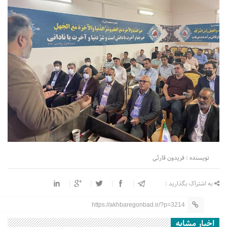
نویسنده : فریدون قارئی
به اشتراک بگذارید :
https://akhbaregonbad.ir/?p=3214
اخبار مشابه