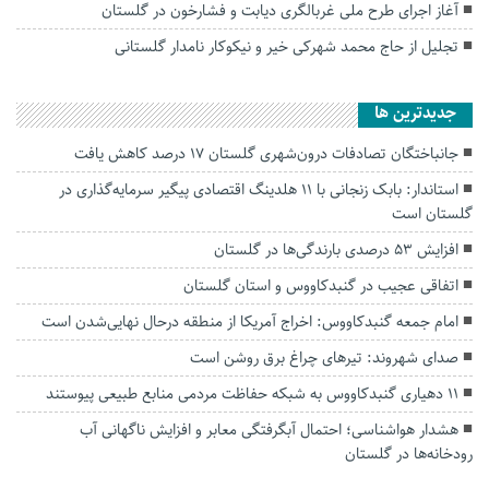
آغاز اجرای طرح ملی غربالگری دیابت و فشارخون در گلستان
تجلیل از حاج محمد شهرکی خیر و نیکوکار نامدار گلستانی
جديدترين ها
جانباختگان تصادفات درون‌شهری گلستان ۱۷ درصد کاهش یافت
استاندار: بابک زنجانی با ۱۱ هلدینگ اقتصادی پیگیر سرمایه‌گذاری در
گلستان است
افزایش ۵۳ درصدی بارندگی‌ها در گلستان
اتفاقی عجیب در‌ گنبدکاووس و استان گلستان
امام جمعه گنبدکاووس: اخراج آمریکا از منطقه درحال نهایی‌شدن است
صدای شهروند: تیرهای چراغ برق روشن است
۱۱ دهیاری گنبدکاووس به شبکه حفاظت مردمی منابع طبیعی پیوستند
هشدار هواشناسی؛ احتمال آبگرفتگی معابر و افزایش ناگهانی آب
رودخانه‌ها در گلستان