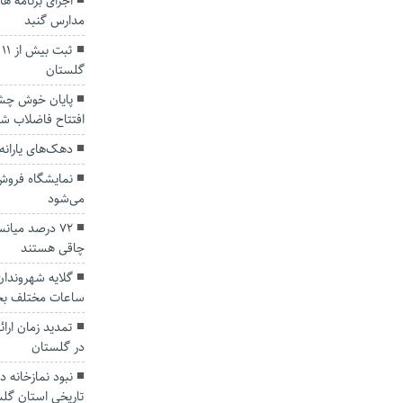
اجرای برنامه ه
مدارس گنبد
ث
گلستان
افتتاح فاضلاب ش
دهک‌های یارانه 
می‌شود
۷۲ درصد میان
چاقی هستند
گلایه شهروندا
ساعات مختلف ب
تمدید زمان ارائه
در گلستان
نبود نمازخانه 
تاریخی استان گل