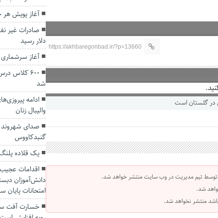
آغاز پویش هر خ
دلار رسید
https://akhbaregonbad.ir/?p=13660
آغاز سرشماری ب
۶۰۰ کلاس د
شد
نید.
ادامه پیروزی‌ه
والیبال زنان
صدای شهروند 
گنبدکاووس
یک قلاده پلنگ
اقدامات‌ عجیب 
 توسط تیم مدیریت در وب سایت منتشر خواهد شد.
واهد شد.
امتحانات پایان سا
 باشد منتشر نخواهد شد.
خسارت آفت سو
روبه افزایش است