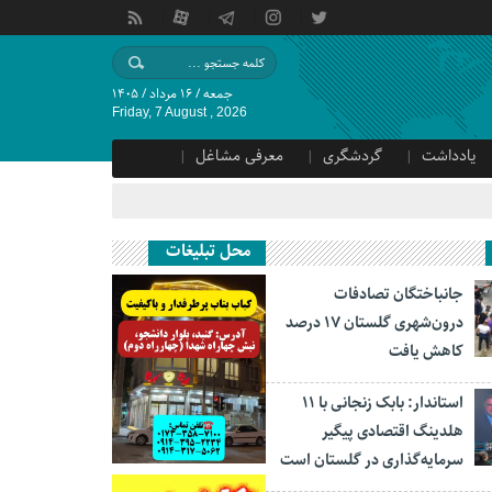
جمعه / ۱۶ مرداد / ۱۴۰۵
Friday, 7 August , 2026
یادداشت
گردشگری
معرفی مشاغل
محل تبلیغات
جانباختگان تصادفات
درون‌شهری گلستان ۱۷ درصد
کاهش یافت
استاندار: بابک زنجانی با ۱۱
هلدینگ اقتصادی پیگیر
سرمایه‌گذاری در گلستان است