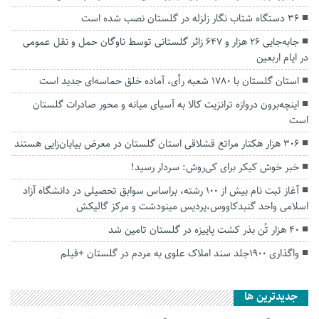
۳۶ دستگاه شتاب نگار زلزله در گلستان نصب شده است
جابه‌جایی ۲۶ هزار و ۶۴۷ زائر گلستانی توسط ناوگان حمل و نقل عمومی
در ایام اربعین
استان گلستان با ۱۷۸۰ شعبه رأی، آماده خلق حماسه‌ای جدید است
اینچه‌برون دروازه ترانزیت کالا به آسیای میانه و محور صادرات گلستان
است
۳۰۶ هزار هکتار مراتع قشلاقی استان گلستان در معرض بیابان‌زایی هستند
خبر خوش کیکر برای کی‌روش: سردار رسید!
آغاز ثبت نام بیش از 100 رشته، براساس سوابق تحصیلی در دانشگاه آزاد
اسلامی واحد گنبدکاووس،پردیس مینودشت و مرکز گالیکش
۴۰ هزار تُن بذر کشت پاییزه در گلستان تامین شد
واگذاری ۱۹۰۰جلد سند املاک علوی به مردم در گلستان +فیلم
جديدترين ها