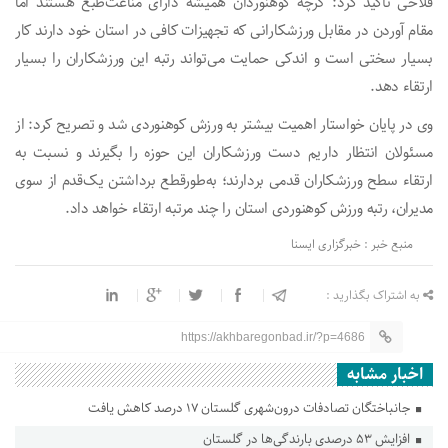
فلاحی تأکید کرد: گرچه کوهنوردان همیشه دارای مناعت‌طبع هستند اما
مقام آوردن در مقابل ورزشکارانی که تجهیزات کافی در استان خود دارند کار
بسیار سختی است و اندکی حمایت می‌تواند رتبه این ورزشکاران را بسیار
ارتقاء دهد.
وی در پایان خواستار اهمیت بیشتر به ورزش کوهنوردی شد و تصریح کرد: از
مسئولان انتظار داریم دست ورزشکاران این حوزه را بگیرند و نسبت به
ارتقاء سطح ورزشکاران قدمی بردارند؛ به‌طورقطع برداشتن یک‌قدم از سوی
مدیران، رتبه ورزش کوهنوردی استان را چند مرتبه ارتقاء خواهد داد.
منبع خبر : خبرگزاری ایسنا
به اشتراک بگذارید :
https://akhbaregonbad.ir/?p=4686
اخبار مشابه
جانباختگان تصادفات درون‌شهری گلستان ۱۷ درصد کاهش یافت
افزایش ۵۳ درصدی بارندگی‌ها در گلستان