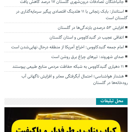
جانباختگان تصادفات درون‌شهری گلستان ۱۷ درصد کاهش یافت
استاندار: بابک زنجانی با ۱۱ هلدینگ اقتصادی پیگیر سرمایه‌گذاری در
گلستان است
افزایش ۵۳ درصدی بارندگی‌ها در گلستان
اتفاقی عجیب در‌ گنبدکاووس و استان گلستان
امام جمعه گنبدکاووس: اخراج آمریکا از منطقه درحال نهایی‌شدن است
صدای شهروند: تیرهای چراغ برق روشن است
۱۱ دهیاری گنبدکاووس به شبکه حفاظت مردمی منابع طبیعی پیوستند
هشدار هواشناسی؛ احتمال آبگرفتگی معابر و افزایش ناگهانی آب
رودخانه‌ها در گلستان
محل تبلیغات