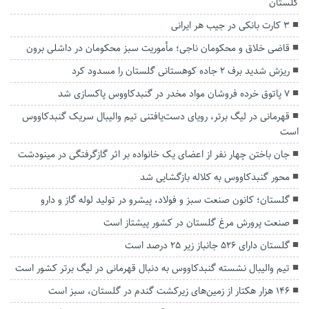
گلستان
۳ کارت بانکی در جیب هر ایرانی
قاضی خلاق و محکومان ناجی؛ مأموریت سبز محکومان در داشلی برون
ریزش شدید برف ۲ جاده کوهستانی گلستان را مسدود کرد
۷ پاتوق خرده فروشان مواد مخدر در گنبدکاووس پاکسازی شد
قهرمانی در لیگ برتر، رویای دست‌یافتنی تیم والیبال سریک گنبدکاووس
است
جان باختن چهار نفر از اعضای یک خانواده بر اثر گازگرفتگی در مینودشت
محور گنبدکاووس به کلاله بازگشایی شد
گلستان؛ کانون صنعت سبز و فولاد، پیشرو در تولید لوله گاز و دارو
صنعت پرورش مرغ گلستان در کشور پیشتاز است
گلستان دارای ۵۲۶ جانباز زیر ۲۵ درصد است
تیم والیبال نشسته گنبدکاووس به دنبال قهرمانی در لیگ برتر کشور است
۱۴۶ هزار هکتار از زمین‌های زیرکشت گندم در گلستان، سبز است