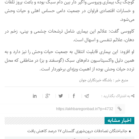
کوچک یک بیماری ویروسی واگیر دار بین دام سبک بوده و باعث بروز تلفات
و خسارات اقتصادی فراوان در جمعیت دامی حساس اهلی و حیات وحش
می‌شود.
کاووسی گفت: علائم این بیماری شامل ترشحات چشمی و بینی، زخم در
دهان، علائم تنفسی و اسهال است.
او افزود: این بیماری قابلیت انتقال به جمعیت حیات وحش را نیز دارد و به
همین دلیل واکسیناسیون دام‌های سبک (گوسفند و بز) در مناطقی که محل
تردد حیات وحش بوده از اهمیت ویژه‌ای برخوردار است.
منبع خبر : باشگاه خبرنگاران جوان
به اشتراک بگذارید :
https://akhbaregonbad.ir/?p=4732
اخبار مشابه
جانباختگان تصادفات درون‌شهری گلستان ۱۷ درصد کاهش یافت