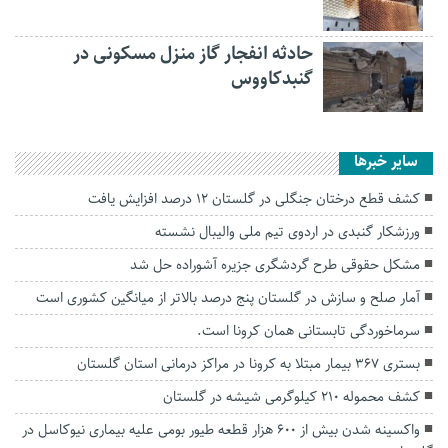
حادثه انفجار گاز منزل مسکونی در
گنبدکاووس
سایر خبرها
کشف قطع درختان جنگلی در گلستان ۱۲ درصد افزایش یافت
ورزشکار گنبدی در اردوی تیم ملی والیبال نشسته
مشکل حقوقی طرح گردشگری جزیره آشوراده حل شد
آمار صلح و سازش در گلستان پنج درصد بالاتر از میانگین کشوری است
سرماخوردگی تابستانی همان کرونا است.
بستری ۳۶۷ بیمار مبتلا به کرونا در مراکز درمانی استان گلستان
کشف محموله ۲۱۰ کیلوگرمی شیشه در گلستان
واکسینه شدن بیش از ۶۰۰ هزار قطعه طیور بومی علیه بیماری نیوکاسل در