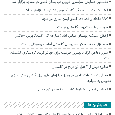
نخستین همایش سراسری خیرین آب رسان کشور در مشهد برگزار شد
اعتبارات مشاغل خانگی گنبدکاووس ۸۵ درصد افزایش یافت
۸۸۷ نقطه پر تصادف کشور ایمن سازی می‌شود
سوز سرما دست‌بردار گلستان نیست
ارتفاع سیلاب روستای عباس آباد ( سارجه کر ) گنبدکاووس +عکس
سه هزار واحد مسکن محرومان گلستان آماده بهره‌برداری است
دیوار دفاعی گرگان بهترین ظرفیت برای جهانی‌کردن گردشگری گلستان
است
ذخیره بیش از ۲ هزار تن برنج در گلستان
صدای شما: علت تاخیر در واریز و یا زمان واریز پول گندم و حتی کلزای
تحویلی به سیلوها
تعطیلی نیمی از خطوط تولید رب گوجه و تن ماهی
جديدترين ها
جانباختگان تصادفات درون‌شهری گلستان ۱۷ درصد کاهش یافت