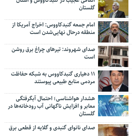
اتفاقی عجیب در‌ گنبدکاووس و استان
گلستان
امام جمعه گنبدکاووس: اخراج آمریکا از
منطقه درحال نهایی‌شدن است
صدای شهروند: تیرهای چراغ برق روشن
است
۱۱ دهیاری گنبدکاووس به شبکه حفاظت
مردمی منابع طبیعی پیوستند
هشدار هواشناسی؛ احتمال آبگرفتگی
معابر و افزایش ناگهانی آب رودخانه‌ها در
گلستان
صدای نانوای گنبدی و گلایه از قطعی برق