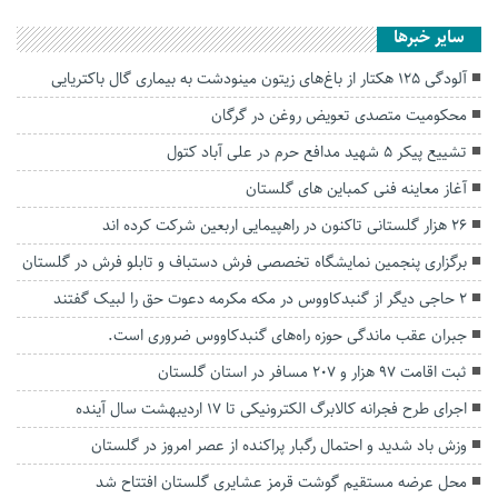
سایر خبرها
آلودگی ۱۲۵ هکتار از باغ‌های زیتون مینودشت به بیماری گال باکتریایی
محکومیت متصدی تعویض روغن در گرگان
تشییع پیکر ۵ شهید مدافع حرم در علی آباد کتول
آغاز معاینه فنی کمباین های گلستان
۲۶ هزار گلستانی تاکنون در راهپیمایی اربعین شرکت کرده اند
برگزاری پنجمین نمایشگاه تخصصی فرش دستباف و تابلو فرش در گلستان
۲ حاجی دیگر از گنبدکاووس در‌ مکه مکرمه دعوت حق را لبیک گفتند
جبران عقب ماندگی حوزه راه‌های گنبدکاووس ضروری است.
ثبت اقامت ۹۷ هزار و ۲۰۷ مسافر در استان گلستان
اجرای طرح فجرانه کالابرگ الکترونیکی تا ۱۷ اردیبهشت سال آینده
وزش باد شدید و احتمال رگبار پراکنده از عصر امروز در گلستان
محل عرضه مستقیم گوشت قرمز عشایری گلستان افتتاح شد