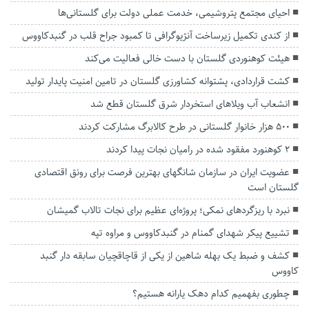
احیای مجتمع پتروشیمی، خدمت عملی دولت برای گلستانی‌ها
از کندی تکمیل زیرساخت‌ آنژیوگرافی تا کمبود جراح قلب در گنبدکاووس
هیئت کوهنوردی گلستان با دست خالی فعالیت می‌کند
کشت قراردادی، پشتوانه کشاورزی گلستان در تامین امنیت پایدار تولید
انشعاب آب ویلاهای استخردار شرق گلستان قطع شد
۵۰۰ هزار خانوار گلستانی در طرح کالابرگ مشارکت کردند
۲ کوهنورد مفقود شده در رامیان‌ نجات پیدا کردند
عضویت ایران در سازمان شانگهای بهترین فرصت برای رونق اقتصادی
گلستان است
نبرد با ریزگردهای نمکی؛ پروژه‌ای عظیم برای نجات تالاب گمیشان
تشییع پیکر شهدای گمنام در گنبدکاووس و مراوه تپه
کشف و ضبط یک بهله شاهین از یکی از قاچاقچیان سابقه دار گنبد
کاووس
چطوری بفهمیم کدام دهک یارانه هستیم؟