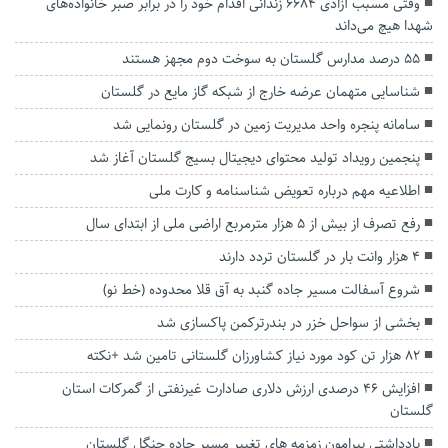
وقتی مسبب آزادی ۶۶۸۴ زندانی اقدام خود را در برابر صبر خانواده‌های
شهدا هیچ می‌داند
۵۵ درصد مدارس گلستان به سوخت دوم مجهز هستند
شناسایی متهمان عرضه خارج از شبکه گاز مایع در گلستان
سامانه پنجره واحد مدیریت زمین در گلستان رونمایی شد
پنجمین رویداد تولید محتوای دیجیتال بسیج گلستان آغاز شد
اطلاعیه مهم درباره تعویض شناسنامه و کارت ملی
رفع تصرف از بیش از ۵ هزار مترمربع اراضی ملی از ابتدای سال
۴ هزار وانت بار در گلستان تردد دارند
شروع آسفالت مسیر جاده گنبد به آق قلا محدوده (خط نو)
بخشی از سواحل خزر در بندرترکمن پاکسازی شد
۸۲ هزار تن کود مورد نیاز کشاورزان گلستانی تامین شد +نکته
افزایش ۴۶ درصدی ارزش دلاری صادارت غیرنفتی از گمرکات استان
گلستان
یادداشتی پیرامون زمزمه های‌ تغییر مسیر‌ جاده جنگل گلستان‌