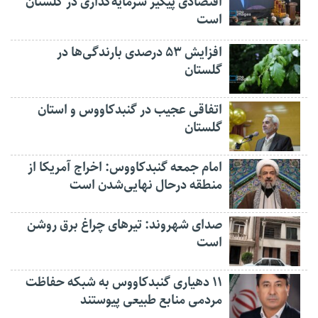
اقتصادی پیگیر سرمایه‌گذاری در گلستان
است
افزایش ۵۳ درصدی بارندگی‌ها در
گلستان
اتفاقی عجیب در‌ گنبدکاووس و استان
گلستان
امام جمعه گنبدکاووس: اخراج آمریکا از
منطقه درحال نهایی‌شدن است
صدای شهروند: تیرهای چراغ برق روشن
است
۱۱ دهیاری گنبدکاووس به شبکه حفاظت
مردمی منابع طبیعی پیوستند