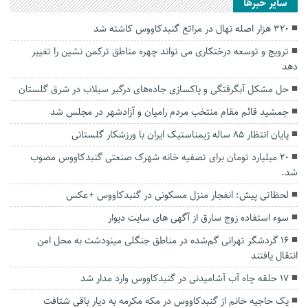
سایر خبرها
۳۲۰ هزار اصله نهال در مراتع گنبدکاووس کاشته شد
ترویج و توسعه درختکاری می تواند چهره مناطق ترکمن نشین را تغییر
دهد
حل مشکل آبگرفتگی و پاکسازی جاده‌های درگیر سیلاب در شرق گلستان
جمشید قائم مقام منتخب مردم رامیان و آزادشهر در مجلس شد
پایان انتظار ۸۵ ساله ژیمناستیک ایران با ورزشکار گلستانی
۲۰ میلیارد تومان برای تصفیه خانه شهرک صنعتی گنبدکاووس مصوب
شد.
لحظاتی پیش: انفجار منزل مسکونی در گنبدکاووس +عکس
سوء استفاده زوج سارق از آگهی های سایت دیوار
۱۶ گردشگر تهرانی گم‌شده در مناطق جنگلی مینودشت به محل امن
انتقال یافتند
۱۷ حلقه چاه آب آشامیدنی در گنبدکاووس وارد مدار شد
یک حاجیه خانم از گنبدکاووس در مکه مکرمه به دیار باقی شتافت