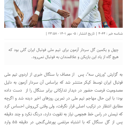
شناسه خبر : 4064 | تاریخ انتشار : 05 مهر 1401 - 23:58 |
چهل و یکمین گل سردار آزمون برای تیم ملی فوتبال ایران گلی بود که
هیچ گاه از یاد این بازیکن و علاقمندان به فوتبال نمی‌رود.
به گزارش “ورزش سه”، پس از مصاف با سنگال خبری از اردوی تیم ملی
فوتبال ایران توسط کیکر منتشر شد که براساس آن سردار آزمون به دلیل
مصدومیت فرصت حضور در دیدار تدارکاتی برابر سنگال را از دست داده
بود؛ با این حال مهاجم تیم ملی در تمرین روزهای اخیر دیده شد و اگرچه
مطابق انتظار در ترکیب اصلی قرار نگرفت، ولی وقتی کی‌روش احساس کرد
که تیمش در راس خط هجومی نیاز به تقویت دارد، درنگ نکرد و چند دقیقه
پس از گل سنگال که با اشتباه مرتضی پورعلی‌گنجی در دقیقه 55 وارد