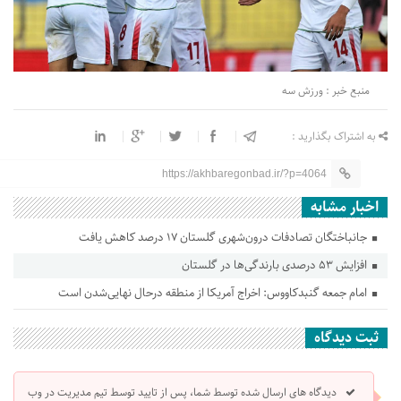
منبع خبر : ورزش سه
به اشتراک بگذارید :
https://akhbaregonbad.ir/?p=4064
اخبار مشابه
جانباختگان تصادفات درون‌شهری گلستان ۱۷ درصد کاهش یافت
افزایش ۵۳ درصدی بارندگی‌ها در گلستان
امام جمعه گنبدکاووس: اخراج آمریکا از منطقه درحال نهایی‌شدن است
ثبت دیدگاه
دیدگاه های ارسال شده توسط شما، پس از تایید توسط تیم مدیریت در وب