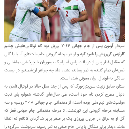
سردار آزمون پس از جام جهانی 2014 برزیل بود که توانایی‌هایش چشم
کارلوس کی‌روش را خیره کرد
و او در مرحله گروهی جام ملت‌های آسیا با گلی
که مقابل قطر پس از دریافت پاس آندرانیک تیموریان با چرخشی تماشایی و
ضربه‌ای تمام کننده به ثمر رساند، نشان داد چه جواهر ارزشمندی در بیست
سالگی به فوتبال ایران معرفی شده است.
ستاره سابق زنیت سن‌پترزبورگ که پس از چند سال حالا در فوتبال آلمان به
دنبال مطرح کردن نام خود است، طی سال‌های گذشته همواره پای ثابت
موفقیت‌های تیم ملی بوده است؛ از مقدماتی جام جهانی 2018 روسیه و سه
مسابقه مرحله گروهی این تورنمنت، تا مرحله مقدماتی جام جهانی قطر که
گل او به عراق در جریان پیروزی یک بر صفر برابر شاگردان کاتانچ که اتفاقا
مانند دیدار برابر سنگال با پاس حاج صفی به ثمر رسید، سرنوشت سرگروه را