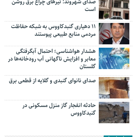
صدای شهروند: تیرهای چراغ برق روشن
است
۱۱ دهیاری گنبدکاووس به شبکه حفاظت
مردمی منابع طبیعی پیوستند
هشدار هواشناسی؛ احتمال آبگرفتگی
معابر و افزایش ناگهانی آب رودخانه‌ها در
گلستان
صدای نانوای گنبدی و گلایه از قطعی برق
حادثه انفجار گاز منزل مسکونی در
گنبدکاووس