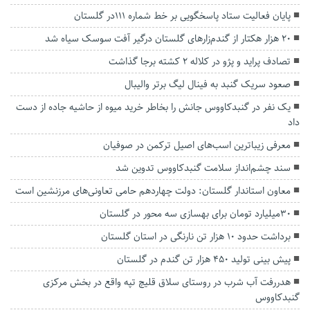
پایان فعالیت ستاد پاسخگویی بر خط شماره ۱۱۱در گلستان
۲۰ هزار هکتار از گندم‌زارهای گلستان درگیر آفت سوسک سیاه شد
تصادف پراید و پژو در کلاله ۲ کشته برجا گذاشت
صعود سریک گنبد به فینال لیگ برتر والیبال
یک نفر در گنبدکاووس جانش را بخاطر خرید میوه از حاشیه جاده از دست
داد
معرفی زیباترین اسب‌های اصیل ترکمن در صوفیان
سند چشم‌انداز سلامت گنبدکاووس تدوین شد
معاون استاندار گلستان: دولت چهاردهم حامی تعاونی‌های مرزنشین است
۳۰میلیارد تومان برای بهسازی سه محور در گلستان
برداشت حدود ۱۰ هزار تن نارنگی در استان گلستان
پیش بینی تولید ۴۵۰ هزار تن گندم در گلستان
هدررفت آب شرب در روستای سلاق قلیچ تپه واقع در بخش مرکزی
گنبدکاووس