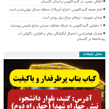
اتفاقی عجیب در‌ گنبدکاووس و استان گلستان
امام جمعه گنبدکاووس: اخراج آمریکا از منطقه درحال نهایی‌شدن است
صدای شهروند: تیرهای چراغ برق روشن است
۱۱ دهیاری گنبدکاووس به شبکه حفاظت مردمی منابع طبیعی پیوستند
هشدار هواشناسی؛ احتمال آبگرفتگی معابر و افزایش ناگهانی آب
رودخانه‌ها در گلستان
محل تبلیغات