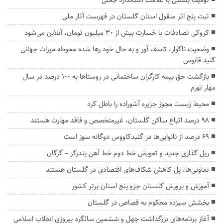
توقیف بستنی با علامت استاندارد جعلی
ثبت پنج اثر منقول استان گلستان در فهرست آثار ملی
کروکی تصادفات با خسارت بیش از ۳۰ میلیون تومان، آنلاین می‌شود
وضعیت ناگوار، تاسف آور و به حال خود رها شده محوطه میراث‌ جهانی
گنبد قابوس
بازگشت حق بیمه کارگران ساختمانی در روستاها به ۱۰۰ درصد در سال
مهار تورم
محیط زیست مجوز جزیره آشوراده را باطل کرد
۹۸ درصد اتباع ساکن گلستان، غیرمتخصص و فاقد مهارت هستند
۶۹ درصد از نانوایی‌ها در گنبدکاووس دوگانه سوز است
ریل گذاری جدید و تعویض خط دوم خط آهن بندرگز – گرگان
تعاونی‌ها، پل کاهش شکاف‌های اقتصادی در گلستان هستند
آموزش و پرورش گلستان جزو پنج استان برتر کشور
بخشش سیزده محکوم به قصاص در گلستان
آغاز برنامه‌های بزرگداشت چهل و ششمین سالگرد پیروزی انقلاب اسلامی