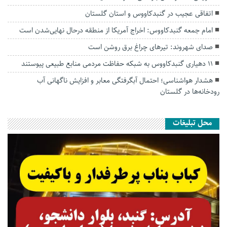
اتفاقی عجیب در‌ گنبدکاووس و استان گلستان
امام جمعه گنبدکاووس: اخراج آمریکا از منطقه درحال نهایی‌شدن است
صدای شهروند: تیرهای چراغ برق روشن است
۱۱ دهیاری گنبدکاووس به شبکه حفاظت مردمی منابع طبیعی پیوستند
هشدار هواشناسی؛ احتمال آبگرفتگی معابر و افزایش ناگهانی آب
رودخانه‌ها در گلستان
محل تبلیغات