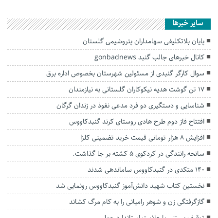
سایر خبرها
پایان بلاتکلیفی سهامداران پتروشیمی گلستان
کانال خبرهای جالب گنبد gonbadnews
سوال کارگر گنبدی از مسئولین شهرستان بخصوص اداره برق
۱۷ تن گوشت هدیه نیکوکاران گلستانی به نیازمندان
شناسایی و دستگیری دو فرد مدعی نفوذ در زندان گرگان
افتتاح فاز دوم طرح هادی روستای کرند گنبدکاووس
افزایش ۸ هزار تومانی قیمت خرید تضمینی کلزا
سانحه رانندگی در کردکوی ۵ کشته بر جا گذاشت.
۱۴۰ متکدی در گنبدکاووس ساماندهی شدند
نخستین کتاب شهید دانش‌آموز گنبدکاووس رونمایی شد
گازگرفتگی زن و شوهر رامیانی را به کام مرگ کشاند