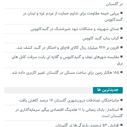
در گلستان
برپایی خیمه مقاومت برای تداوم حمایت از مردم غزه و لبنان در
گنبدکاووس
صدای شهروند و مشکلات نبود شیرخشک در گنبدکاووس
کباب بناب گنبد کاووس
افزون بر ۹۲۷ میلیارد ریال کالای قاچاق و احتکار در گنبد کشف شد.
مقایسه شهرهای نجف و گنبدکاووس و گلایه ای بابت سرقت کابل های
برق
۱۸۵ هکتار زمین برای ساخت مسکن در گلستان تغییر کاربری داده شد
جديدترين ها
جانباختگان تصادفات درون‌شهری گلستان ۱۷ درصد کاهش یافت
استاندار: بابک زنجانی با ۱۱ هلدینگ اقتصادی پیگیر سرمایه‌گذاری در
گلستان است
افزایش ۵۳ درصدی بارندگی‌ها در گلستان