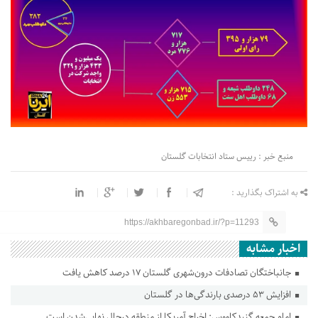
منبع خبر : رییس ستاد انتخابات گلستان
به اشتراک بگذارید :
https://akhbaregonbad.ir/?p=11293
اخبار مشابه
جانباختگان تصادفات درون‌شهری گلستان ۱۷ درصد کاهش یافت
افزایش ۵۳ درصدی بارندگی‌ها در گلستان
امام جمعه گنبدکاووس: اخراج آمریکا از منطقه درحال نهایی‌شدن است