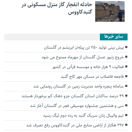
حادثه انفجار گاز منزل مسکونی در
گنبدکاووس
سایر خبرها
پیش بینی تولید ۲۵۰ تن پیله‌تر ابریشم در گلستان
خروج زنبور عسل گلستان از مهرماه ممنوع می شود
فعالیت ۹ هزار خانه و موسسه قرآنی در کشور
فاجعه فاضلاب در مسکن مهر کاج گنبد
سامانه پنجره واحد مدیریت زمین در گلستان رونمایی شد
۴۹ درصد ساکنان استان گلستان جزو دهک کم برخوردار هستند
سی و هشتمین جشنواره موسیقی فجر در گلستان آغاز شد
تیم والیبال زنان سریک گنبد به رده دوم لیگ رسید
۲۹۷ هکتار از اراضی منابع ملی در گنبدکاووس رفع تصرف شد