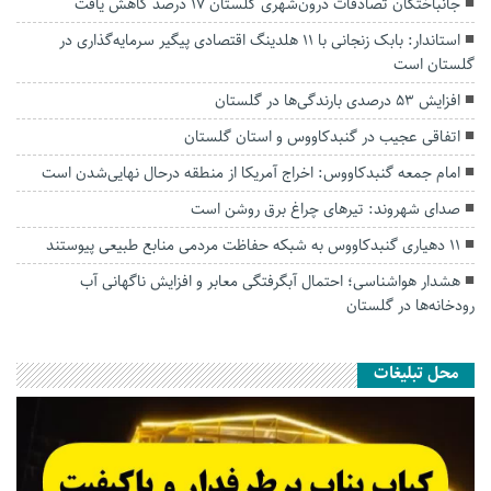
جانباختگان تصادفات درون‌شهری گلستان ۱۷ درصد کاهش یافت
استاندار: بابک زنجانی با ۱۱ هلدینگ اقتصادی پیگیر سرمایه‌گذاری در
گلستان است
افزایش ۵۳ درصدی بارندگی‌ها در گلستان
اتفاقی عجیب در‌ گنبدکاووس و استان گلستان
امام جمعه گنبدکاووس: اخراج آمریکا از منطقه درحال نهایی‌شدن است
صدای شهروند: تیرهای چراغ برق روشن است
۱۱ دهیاری گنبدکاووس به شبکه حفاظت مردمی منابع طبیعی پیوستند
هشدار هواشناسی؛ احتمال آبگرفتگی معابر و افزایش ناگهانی آب
رودخانه‌ها در گلستان
محل تبلیغات