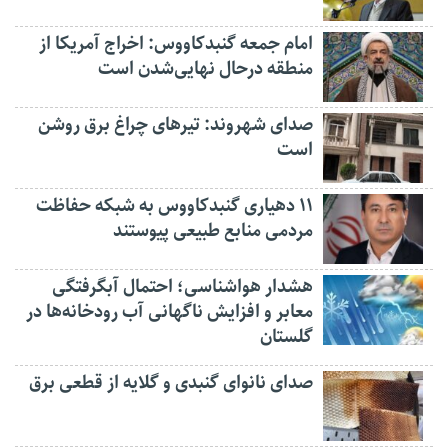
امام جمعه گنبدکاووس: اخراج آمریکا از
منطقه درحال نهایی‌شدن است
صدای شهروند: تیرهای چراغ برق روشن
است
۱۱ دهیاری گنبدکاووس به شبکه حفاظت
مردمی منابع طبیعی پیوستند
هشدار هواشناسی؛ احتمال آبگرفتگی
معابر و افزایش ناگهانی آب رودخانه‌ها در
گلستان
صدای نانوای گنبدی و گلایه از قطعی برق