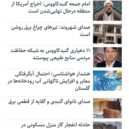
امام جمعه گنبدکاووس: اخراج آمریکا از
منطقه درحال نهایی‌شدن است
صدای شهروند: تیرهای چراغ برق روشن
است
۱۱ دهیاری گنبدکاووس به شبکه حفاظت
مردمی منابع طبیعی پیوستند
هشدار هواشناسی؛ احتمال آبگرفتگی
معابر و افزایش ناگهانی آب رودخانه‌ها در
گلستان
صدای نانوای گنبدی و گلایه از قطعی برق
حادثه انفجار گاز منزل مسکونی در