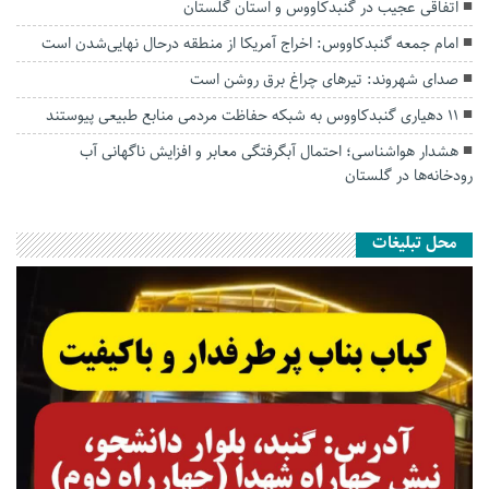
اتفاقی عجیب در‌ گنبدکاووس و استان گلستان
امام جمعه گنبدکاووس: اخراج آمریکا از منطقه درحال نهایی‌شدن است
صدای شهروند: تیرهای چراغ برق روشن است
۱۱ دهیاری گنبدکاووس به شبکه حفاظت مردمی منابع طبیعی پیوستند
هشدار هواشناسی؛ احتمال آبگرفتگی معابر و افزایش ناگهانی آب
رودخانه‌ها در گلستان
محل تبلیغات