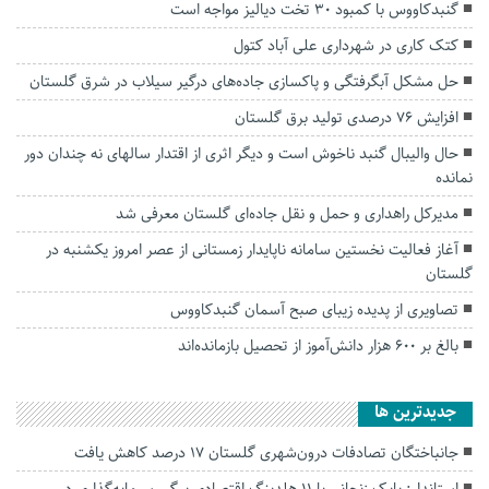
گنبدکاووس با کمبود ۳۰ تخت دیالیز مواجه است
کتک کاری در شهرداری علی آباد کتول
حل مشکل آبگرفتگی و پاکسازی جاده‌های درگیر سیلاب در شرق گلستان
افزایش ۷۶ درصدی تولید برق گلستان
حال والیبال گنبد ناخوش است و دیگر اثری از اقتدار سالهای نه چندان دور
نمانده
مدیرکل راهداری و حمل و نقل جاده‌ای گلستان معرفی شد
آغاز فعالیت نخستین سامانه ناپایدار زمستانی از عصر امروز یکشنبه در
گلستان
تصاویری از پدیده زیبای صبح آسمان گنبدکاووس
بالغ بر ۶۰۰ هزار دانش‌آموز از تحصیل بازمانده‌اند
جديدترين ها
جانباختگان تصادفات درون‌شهری گلستان ۱۷ درصد کاهش یافت
استاندار: بابک زنجانی با ۱۱ هلدینگ اقتصادی پیگیر سرمایه‌گذاری در