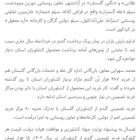
طلایی» و «نگین گلستان» در آزادشهر، تعاون روستایی دوزین مینودشت،
سیلو «غله گستران» واقع در فراغی کلاله، سیلو «ممتاز» خان‌ببین، تعاونی
روستایی استرآباد علی‌آبادکتول، سیلو دولتی گرگان و کارخانه «آرد معقول»
در کردکوی است.
تداوم بارش باران در زمان پیک برداشت گندم در خردادماه سال جاری سبب
شد تا بخشی از زمین‌های آماده برداشت محصول کشاورزان استان دچار
جوانه‌زدگی شود.
محمد سهرابی معاون بازرگانی اداره کل غله و خدمات بازرگانی گلستان هم
از خرید ۴۸۷ هزار تُن گندم مازاد برنیاز کشاورزان استان تا روز گذشته
خبرداد و گفت: کار خرید این محصول از کشاورزان استان با دایر بودن مراکز
خرید تضمینی در نوار جنوبی و سردسیر استان ادامه دارد.
خرید تضمینی گندم از کشاورزان گلستان با تدارک حدود ۸۰ مرکز خرید
تضمینی اعم از دولتی، کارخانه‌ها و تعاون روستایی به اجرا درآمده است.
امسال به پیشنهاد وزارت جهاد کشاورزی و موافقت هیات دولت، قیمت هر
کیلوگرم‌ خرید تضمینی گندم از کشاورزان در سال ۱۴۰۲، ۱۵ هزار تومان