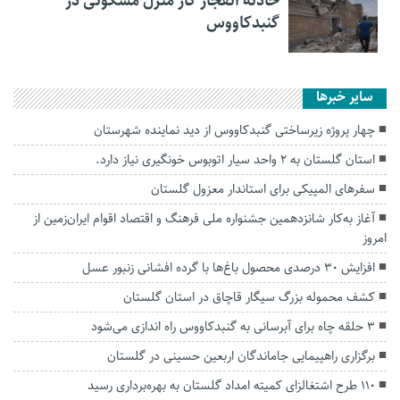
حادثه انفجار گاز منزل مسکونی در
گنبدکاووس
سایر خبرها
چهار پروژه زیرساختی گنبدکاووس از دید نماینده شهرستان
استان گلستان به ۲ واحد سیار اتوبوس خونگیری نیاز دارد.
سفرهای المپیکی برای استاندار معزول گلستان
آغاز به‌کار شانزدهمین جشنواره ملی فرهنگ و اقتصاد اقوام ایران‌زمین از
امروز
افزایش ۳۰ درصدی محصول باغ‌ها با گرده افشانی زنبور عسل
کشف محموله بزرگ سیگار قاچاق در استان گلستان
۳ حلقه چاه برای آبرسانی به گنبدکاووس راه اندازی می‌شود
برگزاری راهپیمایی جاماندگان اربعین حسینی در گلستان
۱۱۰ طرح اشتغالزای کمیته امداد گلستان به بهره‌برداری رسید