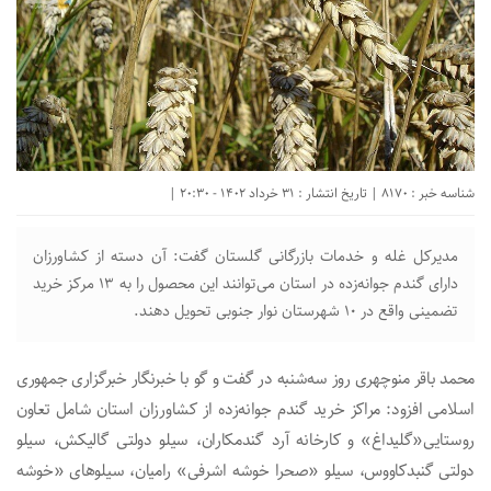
شناسه خبر : 8170 | تاریخ انتشار : 31 خرداد 1402 - 20:30 |
مدیرکل غله و خدمات بازرگانی گلستان گفت: آن دسته از کشاورزان
دارای گندم جوانه‌زده در استان می‌توانند این محصول را به ۱۳ مرکز خرید
تضمینی واقع در ۱۰ شهرستان نوار جنوبی تحویل دهند.
محمد باقر منوچهری روز سه‌شنبه در گفت و گو با خبرنگار خبرگزاری جمهوری
اسلامی افزود: مراکز خرید گندم جوانه‌زده از کشاورزان استان شامل تعاون
روستایی«گلیداغ» و کارخانه آرد گندمکاران، سیلو دولتی گالیکش، سیلو
دولتی گنبدکاووس، سیلو «صحرا خوشه اشرفی» رامیان، سیلوهای «خوشه