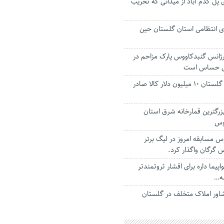
پل گدم آباد از میدانی که تخریب
ی انتظامی استان گلستان حین
رژانس گنبدکاووس پارک مزاحم در
ل حساس است
شرکت‌ تعاونی‌های گلستان ۱۰ میلیون دلار کالا صادر
زرگترین قمارخانه شرق استان
وس
 مسابقه امروز در لیگ برتر
اس گرگان واگذار کرد.
واپیما داره برای اقشار ثروتمندتر
شه…