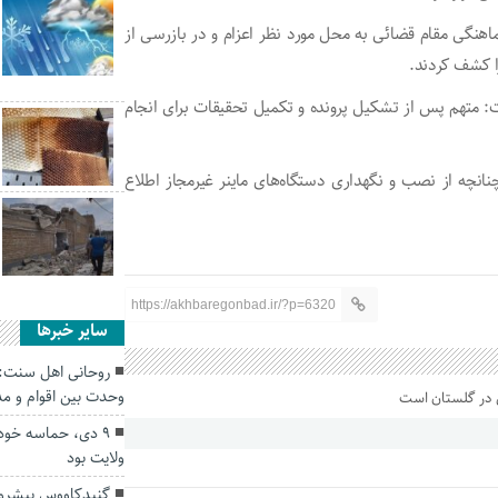
ماهنگی مقام قضائی به محل مورد نظر اعزام و در بازرسی از
: متهم پس از تشکیل پرونده و تکمیل تحقیقات برای انجام
انچه از نصب و نگهداری دستگاه‌های ماینر غیرمجاز اطلاع
https://akhbaregonbad.ir/?p=6320
سایر خبرها
روحانی اهل سنت: 
وحدت بین اقوام و 
۹ دی، حماسه خودج
ولایت بود
گنبدکاووس پیشرو 