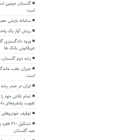
گلستان دومین است
است
سامانه بارشی عصر
ریزش آوار یک واح
ورود دادگستری گ
غیرقانونی بانک ها
رتبه دوم گلستان 
جبران عقب ماندگی
است.
ایران در صدر رشد
تمام تلاش خود را 
تقویت پلتفرم‌های دا
توقیف خودروهای متخلف برای
تشکیل ۱۰
عید گلستان