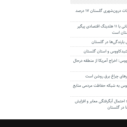
جانباختگان تصادفات درون‌شهری گلستان ۱۷ درصد
استاندار: بابک زنجانی با ۱۱ هلدینگ اقتصادی پیگیر
ستان است
گنبدکاووس و استان گلستان
وس: اخراج آمریکا از منطقه درحال
رهای چراغ برق روشن است
اووس به شبکه حفاظت مردمی منابع
حتمال آبگرفتگی معابر و افزایش
ا در گلستان