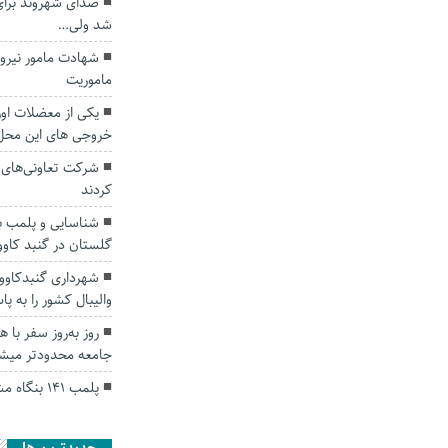
صدای شهروند برای 
شد ولی…
شهادت مامور نیرو
ماموریت
یکی از معضلات او
خروجی های این مح
کردند
شناسایی و پلمب ب
گلستان در گنبد کاو
شهرداری گنبدکاووس
والیبال کشور را به پ
روز به‌روز سفر با ه
جامعه محدودتر‌ می
پلمب ۱۴۱ بنگاه مشاور املاک متخلف در گلستان