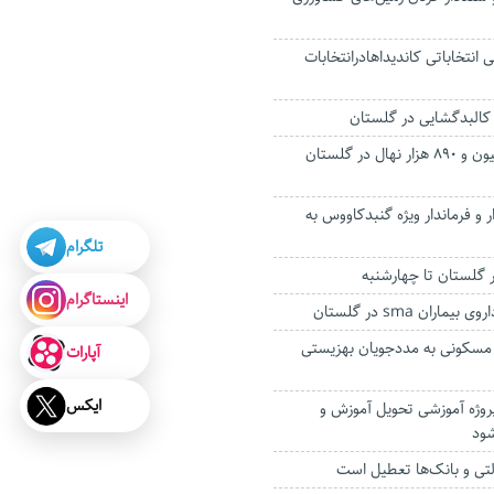
انتخاباتی کاندیداهادرانتخابات
تولید سالانه ۹ میلیون و ۸۹۰ هزار نهال در گلستان
ر و فرماندار ویژه گنبدکاووس به
تلگرام
 گلستان تا چهارشنبه
اینستاگرام
ماران sma در گلستان
 ۴۱۷ واحد مسکونی به مددجویان بهزیستی
آپارات
ایکس
رماه امسال 17 پروژه آموزشی تحویل آموزش و
ود
ولتی و بانک‌ها تعطیل است