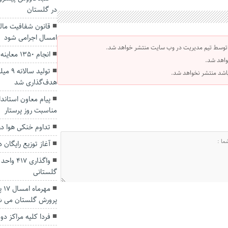
در گلستان
قانون شفافیت مالی 
امسال اجرامی شود
 توسط تیم مدیریت در وب سایت منتشر خواهد شد.
انجام ۱۳۵۰ معاینه کالبدگشایی در گلستان
واهد شد.
 باشد منتشر نخواهد شد.
هدف‌گذاری شد
پیام معاون استاندا
مناسبت روز پرستار
تداوم خنکی هوا در
آغاز توزیع رایگان داروی بی
واگذاری
گلستانی
مه
پرورش گلستان می ش
فردا کلیه مراکز د