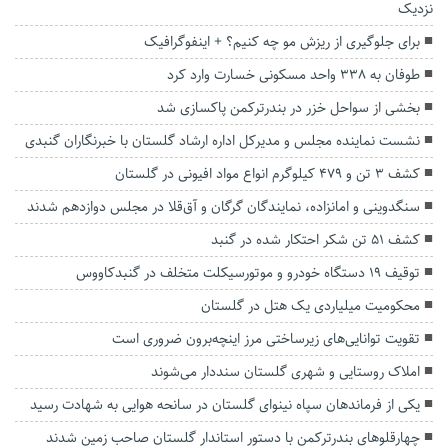
نزدیک
برای جلوگیری از ریزش مو چه کنیم؟ + اینفوگرافیک
طوفان به ۳۳۸ واحد مسکونی خسارت وارد کرد
بخشی از سواحل خزر در بندرترکمن پاکسازی شد
نشست نماینده مجلس و مدیرکل اداره ارشاد گلستان با خبرنگاران گنبدی
کشف ۳ تن و ۴۷۹ کیلوگرم انواع مواد افیونی در گلستان
سنگدوینی و امانزاده، نمایندگان گرگان و آق‌قلا در مجلس دوازدهم شدند
کشف ۵۱ تن شکر احتکار شده در گنبد
توقيف 19 دستگاه خودرو و موتورسيكلت متخلف در گنبدكاووس
محکومیت میلیاردی یک هتل در گلستان
تقویت توانایی‌های زیرساختی مرز اینچه‌برون ضروری است
املاک روستایی و شهری گلستان سنددار می‌شوند
یکی از فرماندهان سپاه نینوای گلستان در سانحه هوایی به شهادت رسید
چهارقلوهای بندرترکمن با دستور استاندار گلستان صاحب زمین شدند