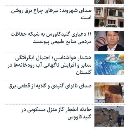
صدای شهروند: تیرهای چراغ برق روشن
است
۱۱ دهیاری گنبدکاووس به شبکه حفاظت
مردمی منابع طبیعی پیوستند
هشدار هواشناسی؛ احتمال آبگرفتگی
معابر و افزایش ناگهانی آب رودخانه‌ها در
گلستان
صدای نانوای گنبدی و گلایه از قطعی برق
حادثه انفجار گاز منزل مسکونی در
گنبدکاووس