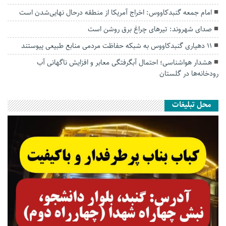
امام جمعه گنبدکاووس: اخراج آمریکا از منطقه درحال نهایی‌شدن است
صدای شهروند: تیرهای چراغ برق روشن است
۱۱ دهیاری گنبدکاووس به شبکه حفاظت مردمی منابع طبیعی پیوستند
هشدار هواشناسی؛ احتمال آبگرفتگی معابر و افزایش ناگهانی آب
رودخانه‌ها در گلستان
محل تبلیغات