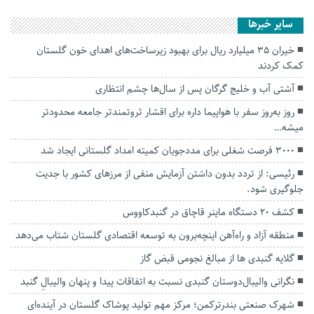
سایر خبرها
خیران ۳۵ میلیارد ریال برای بهبود زیرساخت‌های اهدای خون گلستان
کمک کردند
آشتی آب و خلیج گرگان پس از سال‌ها چشم انتظاری
روز به‌روز سفر با هواپیما داره برای اقشار ثروتمندتر جامعه محدودتر‌
میشه…
۳۰۰۰ فرصت شغلی برای مددجویان کمیته امداد گلستانی ایجاد شد
رئیسی: از تردد بدون داشتن آزمایش منفی از مرزهای کشور با جدیت
جلوگیری شود.
کشف 20 دستگاه ماينر قاچاق در گنبدکاووس
منطقه آزاد و راه‌آهن اینچه‌برون به توسعه اقتصادی گلستان شتاب می‌دهد
گلایه گنبدی ها از مبالغ نجومی قبض گاز
نگرانی والیبال‌دوستان گنبدی نسبت به اتفاقات‌ پیدا و پنهان والیبالِ گنبد
شهرک صنعتی بندرترکمن؛ مرکز مهم تولید پوشاک گلستان در آینده‌ای