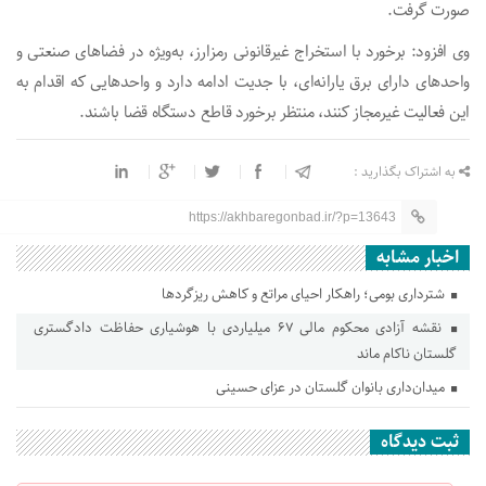
صورت گرفت.
وی افزود: برخورد با استخراج غیرقانونی رمز‌ارز، به‌ویژه در فضا‌های صنعتی و
واحد‌های دارای برق یارانه‌ای، با جدیت ادامه دارد و واحد‌هایی که اقدام به
این فعالیت غیرمجاز کنند، منتظر برخورد قاطع دستگاه قضا باشند.
به اشتراک بگذارید :
https://akhbaregonbad.ir/?p=13643
اخبار مشابه
شترداری بومی؛ راهکار احیای مراتع و کاهش ریزگردها
نقشه آزادی محکوم مالی ۶۷ میلیاردی با هوشیاری حفاظت دادگستری
گلستان ناکام ماند
میدان‌داری بانوان گلستان در عزای حسینی
ثبت دیدگاه