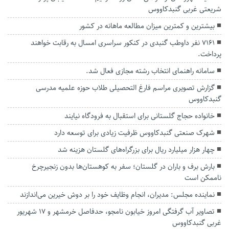
شریعتی غربی گنبدکاووس
بیشترین و کمترین میزان مطالعه ماهانه در کشور
۷۱۶۱ نفر داوطب گنبدی در کنکور سراسری امسال به رقابت خواهند
پرداخت.
سامانه راهنمای انتخاب رشته مجازی فعال شد.
گزارش تصویری مراسم فارغ التحصیلی طلاب حوزه علمیه مدرسی
گنبدکاووس
خانواده حجاج گلستانی برای استقبال به فرودگاه نیایند
شهرک صنعتی گنبدکاووس ظرفیت زیادی برای توسعه دارد
چهار هزار میلیارد ریال برای بزرگراه‌های گلستان هزینه شد
بارش برف و باران در گلستان؛ سفر به کوهستان‌ها بدون زنجیرچرخ
ناممکن است
نماینده مجلس: مدیران، انجام وظایف خود را بر دوش خیرین می‌اندازند
تصاویر آب گرفتگی امروز خیابون نامجو، حدفاصل خرمشهر و 17 شهریور
غربی گنبدکاووس