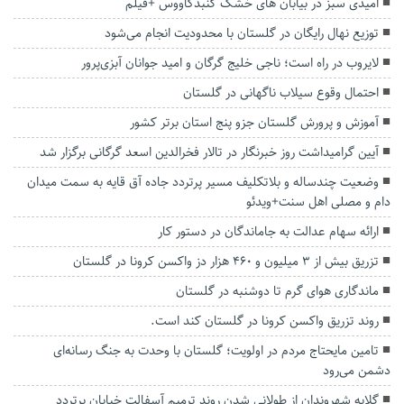
امیدی سبز در بیابان های خشک گنبدکاووس +فیلم
توزیع نهال رایگان در گلستان با محدودیت انجام می‌شود
لایروب در راه است؛ ناجی خلیج گرگان و امید جوانان آبزی‌پرور
احتمال وقوع سیلاب ناگهانی در گلستان
آموزش و پرورش گلستان جزو پنج استان برتر کشور
آیین گرامیداشت روز خبرنگار در تالار فخرالدین اسعد گرگانی برگزار شد
وضعیت چندساله و بلاتکلیف مسیر پرتردد جاده آق قایه به سمت میدان
دام و مصلی اهل سنت+ویدئو
ارائه سهام عدالت به جاماندگان در دستور کار
تزریق بیش از ۳ میلیون و ۴۶۰ هزار دز واکسن کرونا در گلستان
ماندگاری هوای گرم تا دوشنبه در گلستان
روند تزریق واکسن کرونا در گلستان کند است.
تامین مایحتاج مردم در اولویت؛ گلستان با وحدت به جنگ رسانه‌ای
دشمن می‌رود
گلایه شهروندان از طولانی شدن روند ترمیم آسفالت خیابان پرتردد