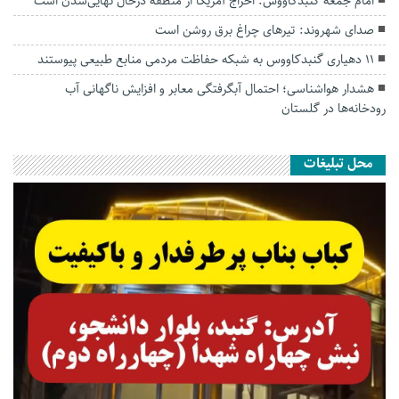
امام جمعه گنبدکاووس: اخراج آمریکا از منطقه درحال نهایی‌شدن است
صدای شهروند: تیرهای چراغ برق روشن است
۱۱ دهیاری گنبدکاووس به شبکه حفاظت مردمی منابع طبیعی پیوستند
هشدار هواشناسی؛ احتمال آبگرفتگی معابر و افزایش ناگهانی آب
رودخانه‌ها در گلستان
محل تبلیغات