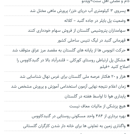
دام و مصلی اهل سنت+ویدئو
پسروی ۳ کیلومتری آب دریای خزر/ پرورش ماهی مختل شد
وضعیت پل بایلر در جاده گنبد – کلاله
سهامداران پتروشیمی گلستان از فروش سهام خودداری کنند
قهرمانی گنبد در لیگ‌ تنیس ساحلی کشور
حرکت اتوبوس ها از پایانه های گلستان به مقصد مرز عراق متوقف شد
مشکل پل ارتباطی روستای کورکلی – قلندرآباد بالا در گنبدکاووس را
اصلاح کنید +فیلم
هزار و ۲۰ هکتار عرصه ملی گلستان برای غرس نهال شناسایی شد
زمان اعلام نتیجه نهایی آزمون استخدامی آموزش و پرورش مشخص شد
پایداری هوا تا اواسط هفته در گلستان
هیچ پزشکی از مالیات معاف نیست
بهره برداری از ۴۸۴ واحد مسکونی روستایی در گنبدکاووس
واگذاری زمین به تعاونی ها برای خانه دار شدن کارگران گلستانی