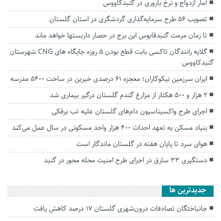
آمار ازدواج و نرخ باروری در گنبدکاووس
تصویب ۵۶ طرح سرمایه‌گذاری گردشگری در استان گلستان
تا زمان مرمت گنبدقابوس این برج در حصار داربستها خواهد ماند
گلایه رانندگان تاکسی بابت قطع بودن ۵ روزه جایگاه های CNG شهرستان
گنبدکاووس
ایران سرزمین نیکوکاران؛ معجزه ۶۱ درصدی خیرین در ساخت ۵۴۰۰ مدرسه
۲ هزار و ۵۰۰ هکتار از مزارع گندم گلستان درگیر بیماری شد
اجرای طرح واکسیناسیون دام‌های گلستان علیه تب برفکی
بنیاد مسکن به تعهد احداث ۴۰۰ هزار واحد مسکونی در سال عمل می‌کند
هوای سرد تا پایان هفته در گلستان ماندگار است
دستگیری ۳۳ سارق در اجرای طرح امنیت محله محور در گنبد
جديدترين ها
جانباختگان تصادفات درون‌شهری گلستان ۱۷ درصد کاهش یافت