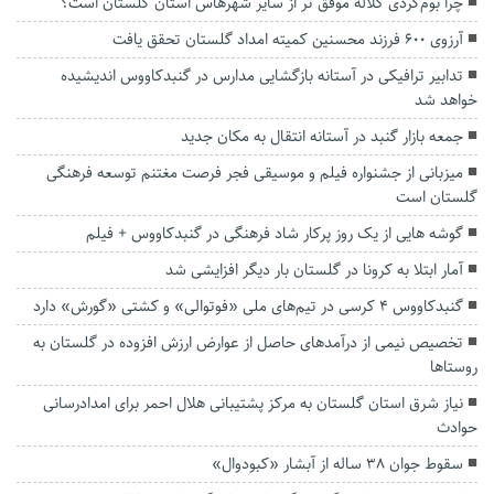
چرا بوم‌گردی کلاله موفق تر از سایر شهرهاس استان گلستان است؟
آرزوی ۶۰۰ فرزند محسنین کمیته امداد گلستان تحقق یافت
تدابیر ترافیکی در آستانه بازگشایی مدارس در گنبدکاووس اندیشیده
خواهد شد
جمعه بازار گنبد در آستانه انتقال به مکان جدید
میزبانی از جشنواره فیلم و موسیقی فجر فرصت مغتنم توسعه فرهنگی
گلستان است
گوشه هایی از یک روز پرکار شاد فرهنگی در گنبدکاووس + فیلم
آمار ابتلا به کرونا در گلستان بار دیگر افزایشی شد
گنبدکاووس ۴ کرسی در تیم‌های ملی «فوتوالی» و کشتی «گورش» دارد
تخصیص نیمی از درآمد‌های حاصل از عوارض ارزش افزوده در گلستان به
روستا‌ها
نیاز شرق استان گلستان به مرکز پشتیبانی هلال احمر برای امدادرسانی
حوادث
سقوط جوان ۳۸ ساله از آبشار «کبودوال»