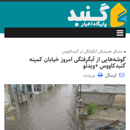
مشکل همیشگی آبگرفتگی در گنبدکاووس
گوشه‌هایی از آبگرفتگی امروز خیابان کمینه
گنبدکاووس +ویدئو
ارسال
پرینت