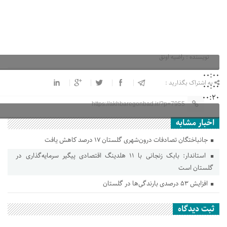
نویسنده : راضیه اونق
00:00
به اشتراک بگذارید :
00:00
00:20
https://akhbaregonbad.ir/?p=7955
اخبار مشابه
جانباختگان تصادفات درون‌شهری گلستان ۱۷ درصد کاهش یافت
استاندار: بابک زنجانی با ۱۱ هلدینگ اقتصادی پیگیر سرمایه‌گذاری در
گلستان است
افزایش ۵۳ درصدی بارندگی‌ها در گلستان
ثبت دیدگاه