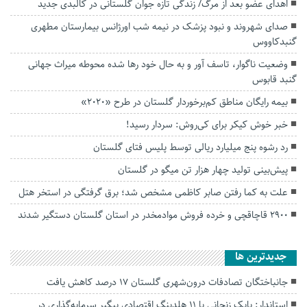
اهدای عضو بعد از مرگ/ زندگی تازه جوان گلستانی در کالبدی جدید
صدای شهروند و نبود پزشک در نیمه شب اورژانس بیمارستان مطهری
گنبدکاووس
وضعیت ناگوار، تاسف آور و به حال خود رها شده محوطه میراث‌ جهانی
گنبد قابوس
بیمه رایگان مناطق کم‌برخوردار گلستان در طرح «۲۰۲۰»
خبر خوش کیکر برای کی‌روش: سردار رسید!
رد رشوه پنج میلیارد ریالی توسط پلیس فتای گلستان
پیش‌بینی تولید چهار هزار تن میگو در گلستان
علت به کما رفتن صابر کاظمی مشخص شد؛ برق گرفتگی در استخر هتل
۲۹۰۰ قاچاقچی و خرده فروش موادمخدر در استان گلستان دستگیر شدند
جديدترين ها
جانباختگان تصادفات درون‌شهری گلستان ۱۷ درصد کاهش یافت
استاندار: بابک زنجانی با ۱۱ هلدینگ اقتصادی پیگیر سرمایه‌گذاری در