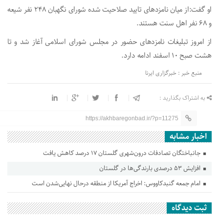
او گفت:از میان نامزد‌های تایید صلاحیت شده شورای نگهبان ۲۴۸ نفر شیعه
و ۶۸ نفر اهل سنت هستند.
از امروز تبلیغات نامزد‌های حضور در مجلس شورای اسلامی آغاز شد و تا
هشت صبح ۱۰ اسفند ادامه دارد.
منبع خبر : خبرگزاری ایرنا
به اشتراک بگذارید :
https://akhbaregonbad.ir/?p=11275
اخبار مشابه
جانباختگان تصادفات درون‌شهری گلستان ۱۷ درصد کاهش یافت
افزایش ۵۳ درصدی بارندگی‌ها در گلستان
امام جمعه گنبدکاووس: اخراج آمریکا از منطقه درحال نهایی‌شدن است
ثبت دیدگاه