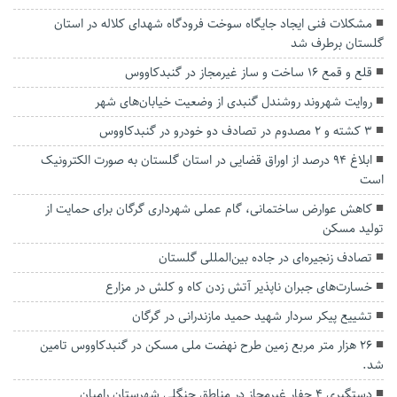
مشکلات فنی ایجاد جایگاه سوخت فرودگاه شهدای کلاله در استان
گلستان برطرف شد
قلع و قمع ۱۶ ساخت و ساز غیرمجاز در گنبدکاووس
روایت شهروند روشندل گنبدی از وضعیت خیابان‌های شهر
3 کشته و 2 مصدوم در تصادف دو خودرو در گنبدکاووس
ابلاغ ۹۴ درصد از اوراق قضایی در استان گلستان به صورت الکترونیک
است
کاهش عوارض ساختمانی، گام عملی شهرداری گرگان برای حمایت از
تولید مسکن
تصادف زنجیره‌ای در جاده بین‌المللی گلستان
خسارت‌های جبران ناپذیر آتش زدن کاه و کلش در مزارع
تشییع پیکر سردار شهید حمید مازندرانی در گرگان
۲۶ هزار متر مربع زمین طرح نهضت ملی مسکن در گنبدکاووس تامین
شد.
دستگیری ۴ حفار غیرمجاز در مناطق جنگلی شهرستان رامیان