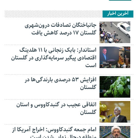
آخرین اخبار
جانباختگان تصادفات درون‌شهری
گلستان ۱۷ درصد کاهش یافت
استاندار: بابک زنجانی با ۱۱ هلدینگ
اقتصادی پیگیر سرمایه‌گذاری در گلستان
است
افزایش ۵۳ درصدی بارندگی‌ها در
گلستان
اتفاقی عجیب در‌ گنبدکاووس و استان
گلستان
امام جمعه گنبدکاووس: اخراج آمریکا از
منطقه درحال نهایی‌شدن است