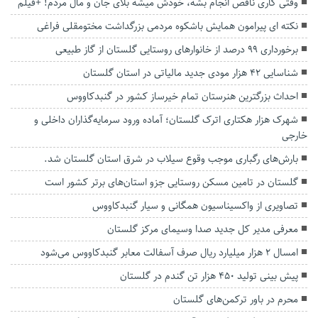
وقتی کاری ناقص انجام بشه، خودش میشه بلای جان و‌ مال مردم! +فیلم
نکته ای پیرامون همایش باشکوه مردمی بزرگداشت مختومقلی فراغی
برخورداری ۹۹ درصد از خانوارهای روستایی گلستان از گاز طبیعی
شناسایی ۴۲ هزار مودی جدید مالیاتی در استان گلستان
احداث بزرگترین هنرستان تمام خیرساز کشور در گنبدکاووس
شهرک هزار هکتاری اترک گلستان؛ آماده ورود سرمایه‌گذاران داخلی و
خارجی
بارش‌های رگباری موجب وقوع سیلاب در شرق استان گلستان شد.
گلستان در تامین مسکن روستایی جزو استان‌های برتر کشور است
تصاویری از واکسیناسیون همگانی و سیار گنبدکاووس
معرفی مدیر کل جدید صدا وسیمای مرکز گلستان
امسال ۲ هزار میلیارد ریال صرف آسفالت معابر گنبدکاووس می‌شود
پیش بینی تولید ۴۵۰ هزار تن گندم در گلستان
محرم در باور ترکمن‌های گلستان