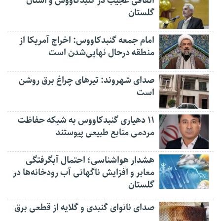
اتفاقی عجیب در‌ گنبدکاووس و استان
گلستان
امام جمعه گنبدکاووس: اخراج آمریکا از
منطقه درحال نهایی‌شدن است
صدای شهروند: تیرهای چراغ برق روشن
است
۱۱ دهیاری گنبدکاووس به شبکه حفاظت
مردمی منابع طبیعی پیوستند
هشدار هواشناسی؛ احتمال آبگرفتگی
معابر و افزایش ناگهانی آب رودخانه‌ها در
گلستان
صدای نانوای گنبدی و گلایه از قطعی برق