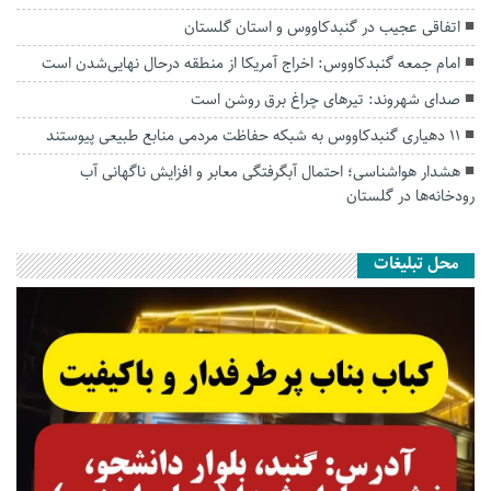
اتفاقی عجیب در‌ گنبدکاووس و استان گلستان
امام جمعه گنبدکاووس: اخراج آمریکا از منطقه درحال نهایی‌شدن است
صدای شهروند: تیرهای چراغ برق روشن است
۱۱ دهیاری گنبدکاووس به شبکه حفاظت مردمی منابع طبیعی پیوستند
هشدار هواشناسی؛ احتمال آبگرفتگی معابر و افزایش ناگهانی آب
رودخانه‌ها در گلستان
محل تبلیغات