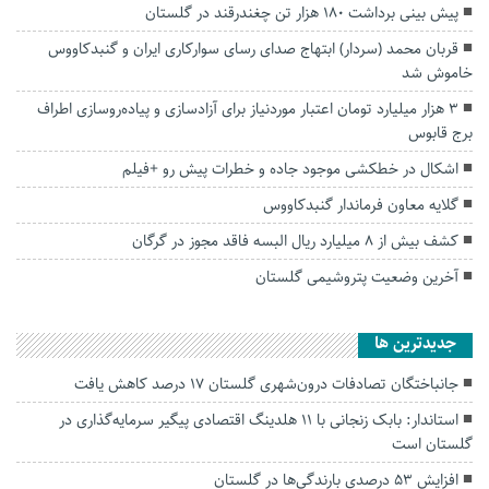
پیش بینی برداشت ۱۸۰ هزار تن چغندرقند در گلستان
قربان محمد (سردار) ابتهاج صدای رسای سوارکاری ایران و گنبدکاووس
خاموش شد
۳ هزار میلیارد تومان اعتبار موردنیاز برای آزادسازی و پیاده‌روسازی اطراف
برج قابوس
اشکال در خطکشی موجود جاده و خطرات پیش رو +فیلم
گلایه معاون فرماندار گنبدکاووس
کشف بیش از ۸ میلیارد ریال البسه فاقد مجوز در گرگان
آخرین وضعیت پتروشیمی گلستان
جديدترين ها
جانباختگان تصادفات درون‌شهری گلستان ۱۷ درصد کاهش یافت
استاندار: بابک زنجانی با ۱۱ هلدینگ اقتصادی پیگیر سرمایه‌گذاری در
گلستان است
افزایش ۵۳ درصدی بارندگی‌ها در گلستان