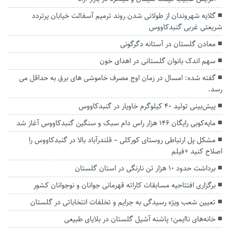
گلایه شهروندان از طولانی شدن روند ترمیم آسفالت خیابان پرتردد
شریعتی غربی گنبدکاووس
معادن گلستان در آستانه دگرگونی
سهم اندک بانوان گلستانی در اهدای خون
گفته شده: امسال در زمان اوج مصرف خاموشی های برق به حداقل می
رسد.
پیش‌بینی تولید ۴۰ کیلوگرم خاویار در گنبدکاووس
مایه‌کوبی رایگان ۱۴۶ هزار راس دام‌ سبک و سنگین گنبدکاووس آغاز شد
مشکل پل ارتباطی روستای کورکلی – قلندرآباد بالا در گنبدکاووس را
اصلاح کنید +فیلم
برداشت حدود ۱۰ هزار تن نارنگی در استان گلستان
برگزاری افتتاحیه مسابقات کاراته قهرمانی جوانان و نوجوانان کشور
تعیین شعب ویژه رسیدگی به جرایم و تخلفات انتخاباتی در گلستان
خانه‌های ناایمن؛ پاشنه آشیل گلستان در بلایای طبیعی