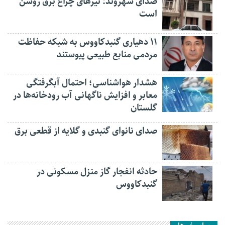
صدای شهروند: تیرهای چراغ برق روشن
است
۱۱ دهیاری گنبدکاووس به شبکه حفاظت
مردمی منابع طبیعی پیوستند
هشدار هواشناسی؛ احتمال آبگرفتگی
معابر و افزایش ناگهانی آب رودخانه‌ها در
گلستان
صدای نانوای گنبدی و گلایه از قطعی برق
حادثه انفجار گاز منزل مسکونی در
گنبدکاووس