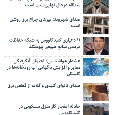
منطقه درحال نهایی‌شدن است
صدای شهروند: تیرهای چراغ برق روشن
است
۱۱ دهیاری گنبدکاووس به شبکه حفاظت
مردمی منابع طبیعی پیوستند
هشدار هواشناسی؛ احتمال آبگرفتگی
معابر و افزایش ناگهانی آب رودخانه‌ها در
گلستان
صدای نانوای گنبدی و گلایه از قطعی برق
حادثه انفجار گاز منزل مسکونی در
گنبدکاووس