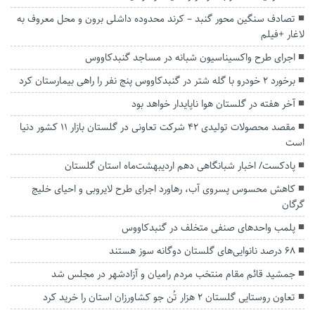
تصادف سنگین محور گنبد – کرند محدوده داشلی برون و محل معروف به
لاغار +فیلم
اجرای طرح واکسیناسیون شبانه در مساجد گنبدکاووس
برخورد ۲ خودرو با گله شتر در گنبدکاووس پنج نفر را راهی بیمارستان کرد
آخر هفته در گلستان هوا ناپایدار خواهد بود
مقصد محصولات تولیدی ۴۲ شرکت تعاونی در گلستان بازار ۱۱ کشور دنیا
است
پادکست/ اخبار شبانگاهی دهم اردیبهشت‌ماه استان گلستان
کاهش محسوس پسروی آب، رهاورد اجرای طرح لایروبی و احیای خلیج
گرگان
پلمب واحد‌های صنفی متخلف در گنبدکاووس
۶۸ درصد نانوایی‌های گلستان دوگانه سوز هستند
جمشید قائم مقام منتخب مردم رامیان و آزادشهر در مجلس شد
تعاون روستایی گلستان ۲ هزار تُن جو کشاورزان استان را خرید کرد