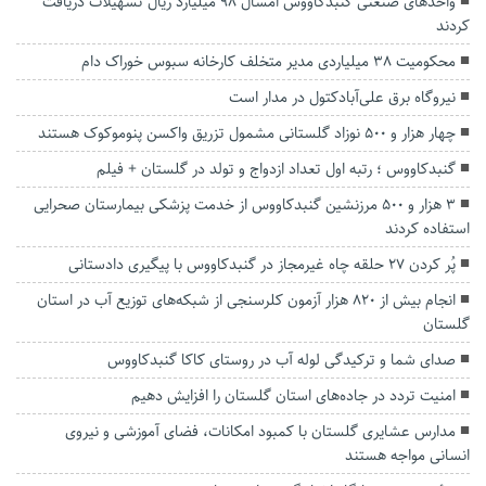
واحدهای صنعتی گنبدکاووس امسال ۹۸ میلیارد ریال تسهیلات دریافت
کردند
محکومیت ۳۸ میلیاردی مدیر متخلف کارخانه سبوس خوراک دام
نیروگاه برق علی‌آبادکتول در مدار است
چهار هزار و ۵۰۰ نوزاد گلستانی مشمول تزریق واکسن پنوموکوک هستند
گنبدکاووس ؛ رتبه اول تعداد ازدواج و تولد در گلستان + فیلم
۳ هزار و ۵۰۰ مرزنشین گنبدکاووس از خدمت پزشکی بیمارستان صحرایی
استفاده کردند
پُر کردن ۲۷ حلقه چاه غیرمجاز در گنبدکاووس با پیگیری دادستانی
انجام بیش از ۸۲۰ هزار آزمون کلرسنجی از شبکه‌های توزیع آب در استان
گلستان
صدای شما و ترکیدگی لوله آب در روستای کاکا گنبدکاووس
امنیت تردد در جاده‌های استان گلستان را افزایش دهیم
مدارس عشایری گلستان با کمبود امکانات، فضای آموزشی و نیروی
انسانی مواجه‌ هستند