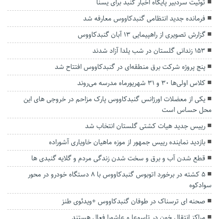
توئیت سردبیر پایگاه اخبار گنبد برای یسنا
فرمانده جدید انتظامی گنبدکاووس معارفه شد
گزارش تصویری از راهپیمایی 13 آبان گنبدکاووس
۱۵۳ زندانی گلستان در شب یلدا آزاد شدند
پنج پروژه شرکت برق منطقه‌ای در گنبدکاووس افتتاح شد
کلاس اولی‌ها ۳۰ و ۳۱ شهریورماه مدرسه می‌روند
یکی از معضلات اورژانس گنبدکاووس پارک مزاحم در خروجی های این
محل حساس است
رییس جدید هیات کشتی گلستان‌ انتخاب شد
بازدید نماینده رییس جمهور از موزه ماهیان خاویاری آشوراده
قطع شدن آب و برق و سخت شدن زندگی مردم و گلایه گنبدی ها
۵ کشته در برخورد اتوبوس گنبدکاووس با ۸ دستگاه خودرو در محور
سوادکوه
صحنه ای ترسناک در طوفان گنبدکاووس +ویدئوی طنز
مراکز انتقال خون در تاسوعا و عاشورا فعال هستند