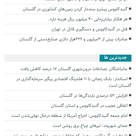
گنبدکاووس پیشرو سنددار کردن زمین‌های کشاورزی در گلستان
هر هکتار بیابان‌زدایی ۴۰ میلیون ریال هزینه دارد.
قتل در گنبدکاووس و دستگیری قاتل در تهران
صادرات بیش از ۳میلیون و ۴۲۲هزار دلاری صنایع‌دستی از گلستان
جديدترين ها
جانباختگان تصادفات درون‌شهری گلستان ۱۷ درصد کاهش یافت
استاندار: بابک زنجانی با ۱۱ هلدینگ اقتصادی پیگیر سرمایه‌گذاری در
گلستان است
افزایش ۵۳ درصدی بارندگی‌ها در گلستان
اتفاقی عجیب در‌ گنبدکاووس و استان گلستان
امام جمعه گنبدکاووس: اخراج آمریکا از منطقه درحال نهایی‌شدن است
صدای شهروند: تیرهای چراغ برق روشن است
۱۱ دهیاری گنبدکاووس به شبکه حفاظت مردمی منابع طبیعی پیوستند