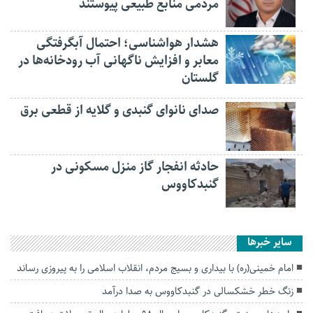
مردمی منابع طبیعی پیوستند
هشدار هواشناسی؛ احتمال آبگرفتگی
معابر و افزایش ناگهانی آب رودخانه‌ها در
گلستان
صدای نانوای گنبدی و گلایه از قطعی برق
حادثه انفجار گاز منزل مسکونی در
گنبدکاووس
سایر خبرها
امام خمینی(ره) با بیداری و بسیج مردم، انقلاب اسلامی را به پیروزی رساند
زنگ خطر خشکسالی در گنبدکاووس به صدا درآمد