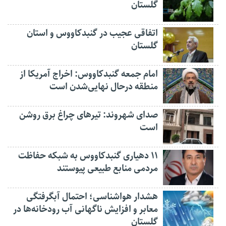
گلستان
اتفاقی عجیب در‌ گنبدکاووس و استان
گلستان
امام جمعه گنبدکاووس: اخراج آمریکا از
منطقه درحال نهایی‌شدن است
صدای شهروند: تیرهای چراغ برق روشن
است
۱۱ دهیاری گنبدکاووس به شبکه حفاظت
مردمی منابع طبیعی پیوستند
هشدار هواشناسی؛ احتمال آبگرفتگی
معابر و افزایش ناگهانی آب رودخانه‌ها در
گلستان