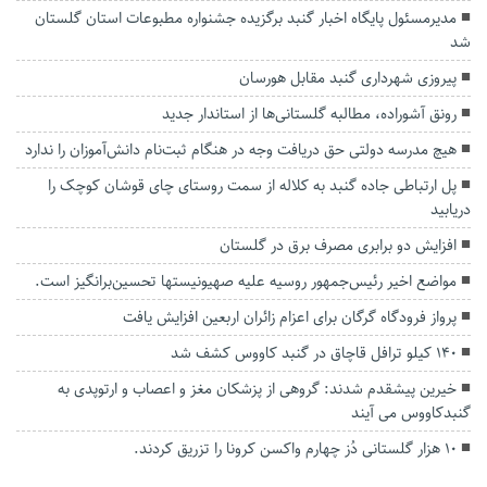
مدیرمسئول پایگاه اخبار گنبد برگزیده جشنواره مطبوعات استان گلستان
شد
پیروزی شهرداری گنبد مقابل هورسان
رونق آشوراده، مطالبه گلستانی‌ها از استاندار جدید
هیچ مدرسه دولتی حق دریافت وجه در هنگام ثبت‌نام دانش‌آموزان را ندارد
پل ارتباطی جاده گنبد به کلاله از سمت روستای چای قوشان کوچک را
دریابید
افزایش دو برابری مصرف برق در گلستان
مواضع اخیر رئیس‌جمهور روسیه علیه صهیونیستها تحسین‌برانگیز است.
پرواز فرودگاه گرگان برای اعزام زائران اربعین افزایش یافت
۱۴۰ کیلو ترافل قاچاق در گنبد کاووس کشف شد
خیرین پیشقدم شدند: گروهی از پزشکان مغز و اعصاب و ارتوپدی به
گنبدکاووس می آیند
۱۰ هزار گلستانی دُز چهارم واکسن کرونا را تزریق کردند.