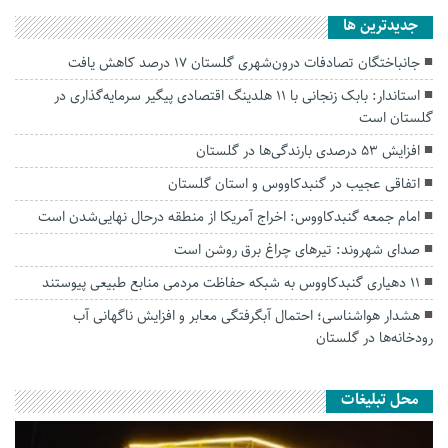
جديدترين ها
جانباختگان تصادفات درون‌شهری گلستان ۱۷ درصد کاهش یافت
استاندار: بابک زنجانی با ۱۱ هلدینگ اقتصادی پیگیر سرمایه‌گذاری در
گلستان است
افزایش ۵۳ درصدی بارندگی‌ها در گلستان
اتفاقی عجیب در‌ گنبدکاووس و استان گلستان
امام جمعه گنبدکاووس: اخراج آمریکا از منطقه درحال نهایی‌شدن است
صدای شهروند: تیرهای چراغ برق روشن است
۱۱ دهیاری گنبدکاووس به شبکه حفاظت مردمی منابع طبیعی پیوستند
هشدار هواشناسی؛ احتمال آبگرفتگی معابر و افزایش ناگهانی آب
رودخانه‌ها در گلستان
محل تبلیغات