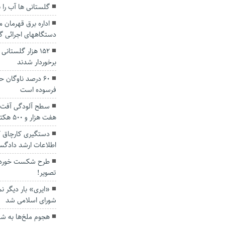
گلستانی ها آب را ب
اداره برق قهرمان 
دستگاههای اجرائی 
۱۵۲ هزار گلستا
برخوردار شدند
۶۰ درصد ناوگان
فرسوده است
سطح آلودگی آفت م
هفت هزار و ۵۰۰ هکتار رسید
دستگیری کارچاق ک
اطلاعات ارشد دادگس
طرح شکست خورده 
تصویر!
«ایری» بار دیگر 
شورای اسلامی شد
هجوم ملخ‌ها به ش