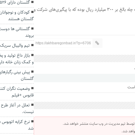
گلستان دارای ۵۲۶ جانباز زیر ۲۵ درصد است
ابراهیمی گفت: اعتبار مورد نیاز برای حفر و تجهیز این سه حلقه چاه بالغ بر ۳۰۰ میلیارد ریال بوده که با پیگیری‌های شرکت و
کودکان و نوجوانان
گلستان هستند
گلستانی ها دوست 
بروند
https://akhbaregonbad.ir/?p=6706
تیم‌ والیبال سریک
بازار داغ تولید و
و کمک زنان خانه دار 
پیش بینی رگبار‌های
گلستان
 است
وضعیت نگران کنند
قابوس +فیلم
تعلل در آغاز طرح 
نیست.
نرخ کرایه اتوبوس ب
 توسط تیم مدیریت در وب سایت منتشر خواهد شد.
شد
واهد شد.