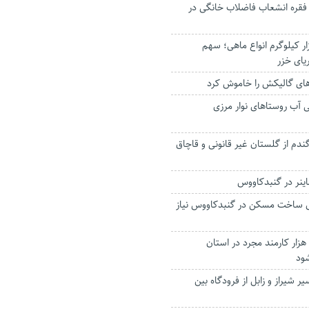
صب بیش از ۱۰۰۰ فقره انشعاب فاضلاب خانگی در
بیش از ۱۷ هزار کیلوگرم انواع ماهی؛ سهم
یای خزر
های گالیکش را خاموش کرد
آب روستاهای نوار مرزی
دم از گلستان غیر قانونی و قاچاق
رای ساخت مسکن در گنبدکاووس نیاز
استاندار: ازدواج ۱۰ هزار کارمند مجرد در استان
ود
یر شیراز و زابل از فرودگاه بین