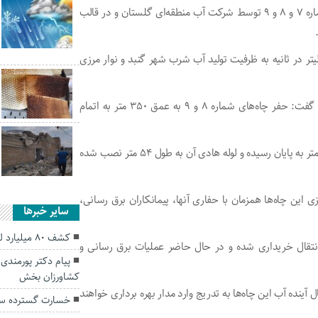
آبرسانی به گنبد و نوار مرز گفت: حفر و تجهیز ۳ حلقه چاه شماره ۷ و ۸ و ۹ توسط شرکت آب منطقه‌ای گلستان و در قالب
ادامه داد: با تجهیز و راه اندازی این چاه‌ها حدود ۶۰ تا ۷۵ لیتر در ثانیه به ظرفیت تولید آب شرب شهر گنبد و نوار مرزی
نماینده مجری طرح آبرسانی گنبد و نوار مرز نیز در این بازدید گفت: حفر چاه‌های شماره ۸ و ۹ به عمق ۳۵۰ متر به اتمام
او ادامه داد:همچنین حفاری گمانه چاه شماره ۱۰ به عمق ۳۵۰ متر به پایان رسیده و لوله هادی آن به طول ۵۴ متر نصب شده
ی این چاه‌ها همزمان با حفاری آنها، پیمانکاران برق رسانی،
سایر خبرها
کشف ۸۰ میلیارد لوازم خانگی احتکاری در گنبدکاووس
نتقال خریداری شده و در حال حاضر عملیات برق رسانی و
پیام‌ دکتر پورمند
کشاورزان بخش
ینده آب این چاه‌ها به تدریج وارد مدار بهره برداری خواهند
خسارت گسترده سی