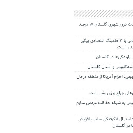
جانباختگان تصادفات درون‌شهری گلستان ۱۷ درصد
استاندار: بابک زنجانی با ۱۱ هلدینگ اقتصادی پیگیر
ستان است
گنبدکاووس و استان گلستان
وس: اخراج آمریکا از منطقه درحال
رهای چراغ برق روشن است
اووس به شبکه حفاظت مردمی منابع
حتمال آبگرفتگی معابر و افزایش
ا در گلستان