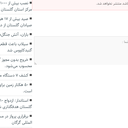
ن
 باشد منتشر نخواهد شد.
مرکز استان گلستان
صید 
صیادان گلستان از در
باران، آتش جنگل‌
سیلاب باعث قطعی 
گنبدکاووس شد
خروج بدون مجوز گن
محسوب می‌شود.
کشف 7 دستگاه ماينر در گنبدكاووس
۵۰ هکتار زمین ب
است.
گلستان هدفگذاری ش
برقراری پرواز در مس
المللی گرگان