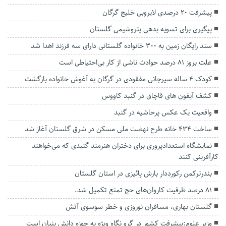
پیشرفت ۲۰ درصدی لایروبی خلیج گرگان
پیگیری برای تسویه بدهی پتروشیمی گلستان
سند رایگان زمین به ۳۰۰ خانواده گلستانی دارای سه فرزند اهدا شد
علت بروز ۸۱ درصد حوادث ناشی از کار بی‌احتیاطی است
کودک ۴ ساله سیرجانی مفقودی در گرگان به آغوش خانواده بازگشت
کشف آیفون های قاچاق در گنبد کاووس
واقعیت یک عکس پرحاشیه در گنبد
ساخت ۴۳۴ خانه طرح نهضت ملی مسکن در شرق گلستان آغاز شد
نمایشگاه استعدادپروری برای دختران هنرمند گنبدی که می‌خواهند
کارآفرینی کنند
بندرترکمن رکورددار بارش پائیزی در استان گلستان
۸۱ درصد ظرفیت کاروان‌های حج تمتع تکمیل شد.
گلستان بهاری، مسافران نوروزی و خطر سوسوی آتش
وزیر علوم:پیشرفت کشور در گرو نگاه ویژه به حوزه دانش بنیان است