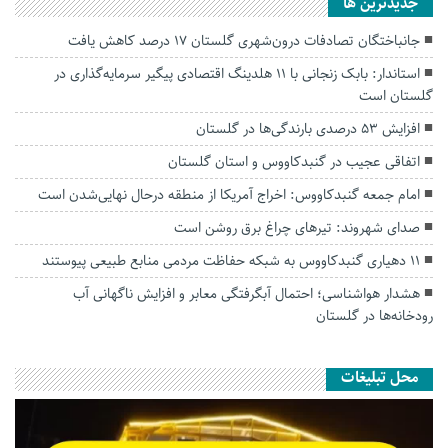
جديدترين ها
جانباختگان تصادفات درون‌شهری گلستان ۱۷ درصد کاهش یافت
استاندار: بابک زنجانی با ۱۱ هلدینگ اقتصادی پیگیر سرمایه‌گذاری در
گلستان است
افزایش ۵۳ درصدی بارندگی‌ها در گلستان
اتفاقی عجیب در‌ گنبدکاووس و استان گلستان
امام جمعه گنبدکاووس: اخراج آمریکا از منطقه درحال نهایی‌شدن است
صدای شهروند: تیرهای چراغ برق روشن است
۱۱ دهیاری گنبدکاووس به شبکه حفاظت مردمی منابع طبیعی پیوستند
هشدار هواشناسی؛ احتمال آبگرفتگی معابر و افزایش ناگهانی آب
رودخانه‌ها در گلستان
محل تبلیغات