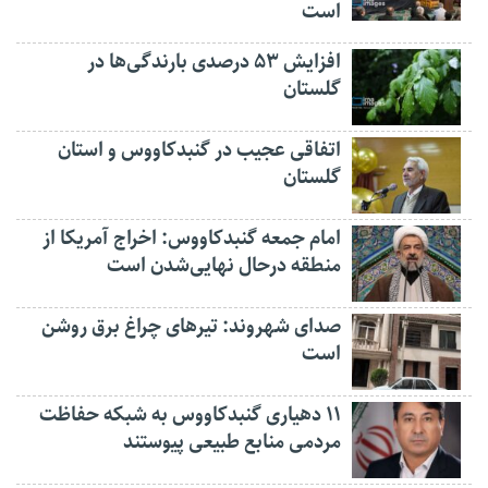
است
افزایش ۵۳ درصدی بارندگی‌ها در
گلستان
اتفاقی عجیب در‌ گنبدکاووس و استان
گلستان
امام جمعه گنبدکاووس: اخراج آمریکا از
منطقه درحال نهایی‌شدن است
صدای شهروند: تیرهای چراغ برق روشن
است
۱۱ دهیاری گنبدکاووس به شبکه حفاظت
مردمی منابع طبیعی پیوستند