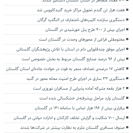
۷۰۰ معتاد متجاهر در استان گلستان دستگیر شدند
هفت هزار تن گندم تحویل مراکز خرید گنبدکاووس شد
دستگیری سازنده کلیپ‌های نامتعارف در النگدره گرگان
اجرای بیش از ۴۰۰ طرح پنل خورشیدی در گلستان
مختومقلی فراغی از محور‌های وحدت در گلستان است
اجرای موفق چندقلوزایی دام در استان با تلاش پژوهشگران گلستانی
بیش از ۹۶ درصد صنایع گلستان مربوط به بخش خصوصی است
کاهش ۱۷ درصدی تصادف منجر به فوت در حوادث جاده‌ای استان گلستان
دستگیری ۳۳ سارق در اجرای طرح امنیت محله محور در گنبد
۲ هزار بقعه متبرکه آماده پذیرایی از مسافران نوروزی است
گلستان وارد مراحل پیشرفته‌تر خشکسالی شده است
برقراری بیش از ۱۹۶ هزار تماس با سامانه ۱۴۱ در گلستان
ارسال ۷۰۰ شکایت و گزارش تخلف کارکنان و ادارات دولتی در گلستان
صنوف مسافری گلستان ملزم به نظارت بیشتر در شرکت‌ها شدند