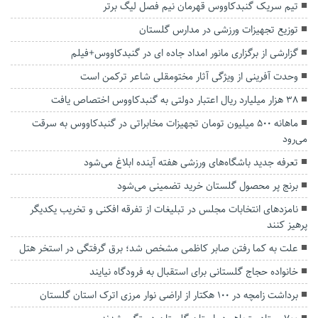
تیم سریک گنبدکاووس قهرمان نیم فصل لیگ برتر
توزیع تجهیزات ورزشی در مدارس گلستان
گزارشی از برگزاری مانور امداد جاده ای در گنبدکاووس+فیلم
وحدت آفرینی از ویژگی آثار مختومقلی شاعر ترکمن است
۳۸ هزار میلیارد ریال اعتبار دولتی به گنبدکاووس اختصاص یافت
ماهانه ۵۰۰ میلیون تومان تجهیزات مخابراتی در گنبدکاووس به سرقت
می‌رود
تعرفه جدید باشگاه‌های ورزشی هفته آینده ابلاغ می‌شود
برنج پر محصول گلستان خرید تضمینی می‌شود
نامزد‌های انتخابات مجلس در تبلیغات از تفرقه افکنی و تخریب یکدیگر
پرهیز کنند
علت به کما رفتن صابر کاظمی مشخص شد؛ برق گرفتگی در استخر هتل
خانواده حجاج گلستانی برای استقبال به فرودگاه نیایند
برداشت زامچه در ۱٠٠ هکتار از اراضی نوار مرزی اترک استان گلستان