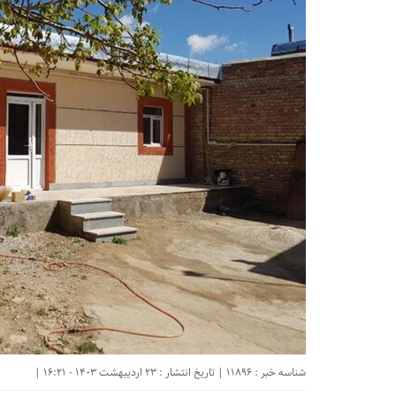
شناسه خبر : 11896 | تاریخ انتشار : 23 اردیبهشت 1403 - 16:21 |