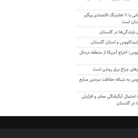
استاندار: بابک زنجانی با ۱۱ هلدینگ اقتصادی پیگیر
ستان است
گنبدکاووس و استان گلستان
وس: اخراج آمریکا از منطقه درحال
رهای چراغ برق روشن است
اووس به شبکه حفاظت مردمی منابع
حتمال آبگرفتگی معابر و افزایش
ا در گلستان