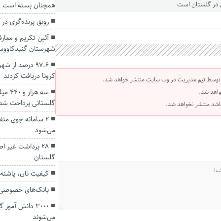
همچنان بسته است
رونق پرنده‌گری در
آئین تکریم و معار
شهرستان گنبدکاووس 
۹۷.۶ درصد از 
کرونا دریافت کردند
 توسط تیم مدیریت در وب سایت منتشر خواهد شد.
سه هز
واهد شد.
گلستانی پرداخت شد
 باشد منتشر نخواهد شد.
2 سامانه جوی متف
می‌شود
۲۸ برداشت غیر ا
گلستان
کیفیت نان، پاشنه 
بانک‌های خصوصی ب
۳۰۰۰ دانش آموز
می‌شوند