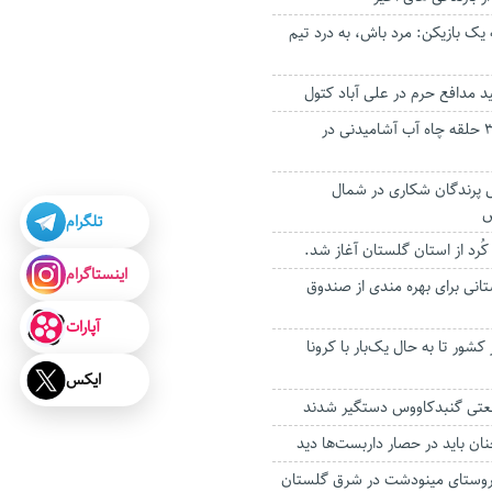
 یک بازیکن: مرد باش، به درد تیم
آغاز عملیات حفر ۳ حلقه چاه آب آشامیدنی در
ل پرندگان شکاری در شمال
س
تلگرام
کُرد از استان گلستان آغاز شد.
اینستاگرام
م ۳۰۰۰ گلستانی برای بهره مندی از صندوق
آپارات
ر کشور تا به حال یک‌بار با کرونا
ایکس
تی گنبدکاووس دستگیر شدند
ان باید در حصار داربست‌ها دید
ده دسترسی ۱۰ روستای مینودشت در شرق گلستان