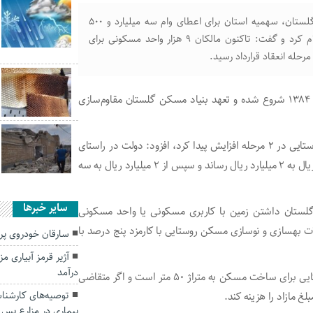
سرپرست معاونت بازسازی و مسکن روستایی بنیاد مسکن گلستان، سهمیه استان برای اعطای وام سه میلیارد و ۵۰۰
میلیون ریالی مسکن روستایی را ۱۲ هزار واحد مسکونی اعلام کرد و گفت: تاکنون مالکان ۹ هزار واحد مسکونی برای
رحله انعقاد قرارداد رسید.
مرتضی صابری اظهار کرد: طرح ویژه مسکن روستایی از سال ۱۳۸۴ شروع شده و تعهد بنیاد مسکن گلستان مقاوم‌سازی
وی با بیان اینکه در دولت سیزدهم میزان تسهیلات مسکن روستایی در ۲ مرحله افزایش پیدا کرد، افزود: دولت در راستای
حمایت از روستانشینان، ابتدا مبلغ تسهیلات را از یک میلیارد ریال به ۲ میلیارد ریال رساند و سپس از ۲ میلیارد ریال به سه
سایر خبرها
ستان داشتن زمین با کاربری مسکونی یا واحد مسکونی
ت بهسازی و نوسازی مسکن روستایی با کارمزد پنج درصد با
سارقان خودروی پرا
آژیر قرمز آبیاری م
درآمد
صابری گفت: وام سه میلیارد و ۵۰۰ میلیون ریالی مسکن روستایی برای ساخت مسکن به متراژ ۵۰ متر است و اگر متقاضی
توصیه‌های کارشنا
 مازاد را هزینه کند.
بیماری در مزارع پس ا