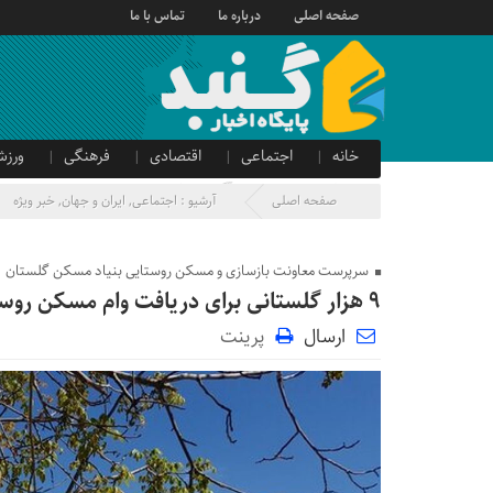
صفحه اصلی
درباره ما
تماس با ما
خانه
اجتماعی
اقتصادی
فرهنگی
ورزش
صدای شهروند
آگهی دولتی
صفحه اصلی
آرشیو :
اجتماعی
,
ایران و جهان
,
خبر ویژه
سرپرست معاونت بازسازی و مسکن روستایی بنیاد مسکن گلستان
۹ هزار گلستانی برای دریافت وام مسکن روستایی به بانک معرفی شدند
ارسال
پرینت