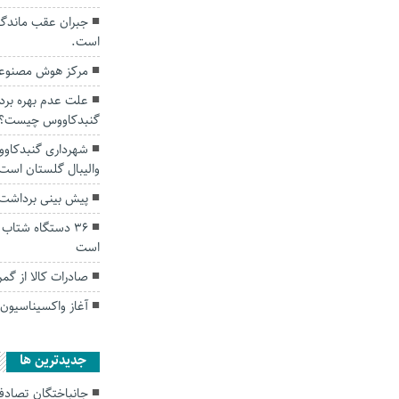
جبران عقب ماندگی
است.
مرکز هوش مصنوعی
علت عدم بهره بردا
گنبدکاووس چیست؟
شهرداری گنبدکاوو
والیبال گلستان است
پیش بینی برداشت ۲۰ هزار تن انار از باغ‌های گلست
۳۶ دستگاه شتاب
است
صادرات کالا از گمرکات گلست
آغاز واکسیناسیون 
جديدترين ها