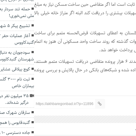
ثابت است اما اگر متقاضی حین ساخت مسکن نیاز به مبلغ
حمله تند سردار به
لات بیشتری را دریافت کند البته اگر متراژ خانه خیلی بالا
ملی نمی‌خوری!
تشییع پیکر ۵ شهید مدافع حرم در علی آباد کتول
ستان به اعطای تسهیلات قرض‌الحسنه متمم برای ساخت
ت گذشته که روند ساخت واحد مسکونی آن هنوز به اتمام
گنبدکاووس
ال پرداخت خواهد شد.
سودجویان به دنبا
شهرستان گنبدکاوو
صابری با بیان اینکه از ۱۰ هزار پرونده‌ای که به بانک معرفی شدند ۶ هزار پرونده متقاضی دریافت تسهیلات متمم هستند،
کوچ ییلاقی عشایر 
داده شده و شبکه‌های بانکی در حال پالایش و بررسی پرونده
ثبت نا
بیماران خاص
۳۵ میلیون نفر د
درگیر شده‌اند.
https://akhbaregonbad.ir/?p=11896
سارقان شهرک صنع
گنبدقابوس را همچن
جا