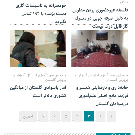
میکنم
خودسرانه به تاسیسات گازی
فلسفه غیرحضوری بودن مدارس
دست نزنید؛ با ۱۹۴ تماس
به دلیل صرفه جویی در مصرف
بگیرید
گاز قابل درک نیست
09 دی 1401
03 دی 1401
معاون سوادآموزی اداره‌کل آموزش و
معاون سوادآموزی اداره‌کل آموزش و
پرورش گلستان
پرورش گلستان
خانه‌داری و نارضایتی همسر و
آمار باسوادی گلستان از میانگین
فرزند، مانع اصلی علم‌آموزی
کشوری بالاتر است
بی‌سوادان گلستان
1
2
3
4
5
6
7
آخرین