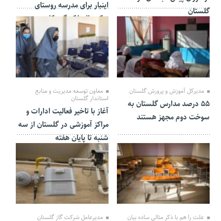
اینبار برای مدرسه روستای
گلستان
چکرعطابهلکه گنبدکاووس
03 بهمن 1401
03 بهمن 1401
مدیرکل آموزش و پرورش گلستان
معاون توسعه مدیریت و منابع
استاندار گلستان
۵۵ درصد مدارس گلستان به
آغاز با تاخیر فعالیت ادارات و
سوخت دوم مجهز هستند
مراکز آموزشی در گلستان از سه
شنبه تا پایان هفته
28 دی 1401
25 دی 1401
علت را هم با ذکر‌ مثالی ساده بیان
مدیرعامل شرکت گاز گلستان