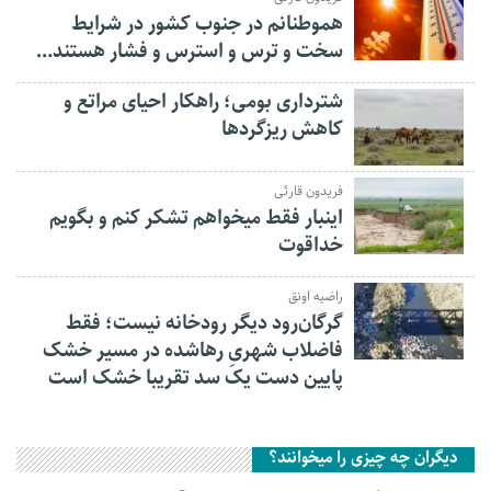
هموطنانم در جنوب کشور در شرایط
سخت و ترس و استرس و فشار هستند…
شترداری بومی؛ راهکار احیای مراتع و
کاهش ریزگردها
فریدون قارئی
اینبار فقط میخواهم تشکر کنم و بگویم
خداقوت
راضیه اونق
گرگان‌رود دیگر رودخانه نیست؛ فقط
فاضلاب شهریِ رهاشده در مسیر خشک
پایین دست یک سد تقریبا خشک است
دیگران چه چیزی را میخوانند؟