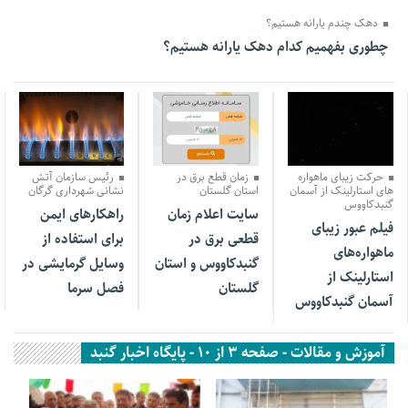
دهک چندم یارانه هستیم؟
چطوری بفهمیم کدام دهک یارانه هستیم؟
09 دی 1403
26 آذر 1403
20 آذر 1403
حرکت زیبای ماهواره
زمان قطع برق در
رئیس سازمان آتش
های استارلینک از آسمان
استان گلستان
نشانی شهرداری گرگان
گنبدکاووس
سایت اعلام زمان
راهکارهای ایمن
فیلم عبور زیبای
قطعی برق در‌
برای استفاده از
ماهواره‌های
گنبدکاووس و استان
وسایل گرمایشی در
استارلینک از
گلستان
فصل سرما
آسمان گنبدکاووس
آموزش و مقالات - صفحه 3 از 10 - پایگاه اخبار گنبد