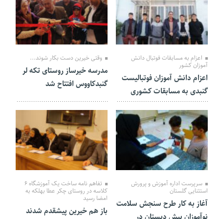
27 بهمن 1401
21 بهمن 1401
اعزام به مسابقات فوتبال دانش
وقتی خیرین دست بکار شوند...
آموزان کشور
مدرسه خیرساز روستای تکه لر
اعزام دانش آموزان فوتبالیست
گنبدکاووس افتتاح شد
گنبدی به مسابقات کشوری
11 بهمن 1401
08 بهمن 1401
سرپرست اداره آموزش و پرورش
تفاهم نامه ساخت یک آموزشگاه ۶
استثنایی گلستان
کلاسه در روستای چکر عطا بهلکه به
امضا رسید
آغاز به کار طرح سنجش سلامت
باز هم خیرین پیشقدم شدند
نوآموزان پیش دبستان در