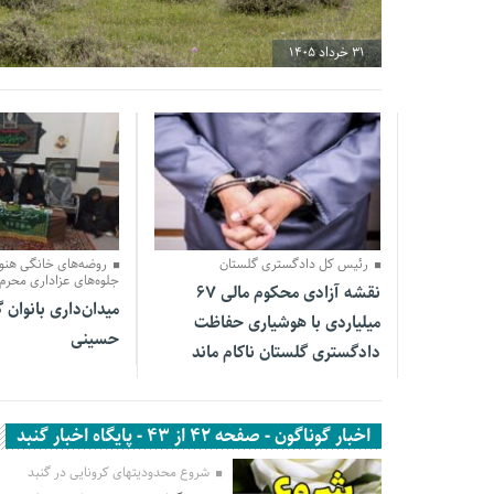
31 خرداد 1405
31 خرداد 1405
31 خرداد 1405
رئیس کل دادگستری گلستان
روضه‌های خانگی هنوز
جلوه‌های عزاداری محرم 
نقشه آزادی محکوم مالی ۶۷
میدان‌داری بانوان 
میلیاردی با هوشیاری حفاظت
حسینی
دادگستری گلستان ناکام ماند
اخبار گوناگون - صفحه 42 از 43 - پایگاه اخبار گنبد
شروع محدودیتهای کرونایی در گنبد