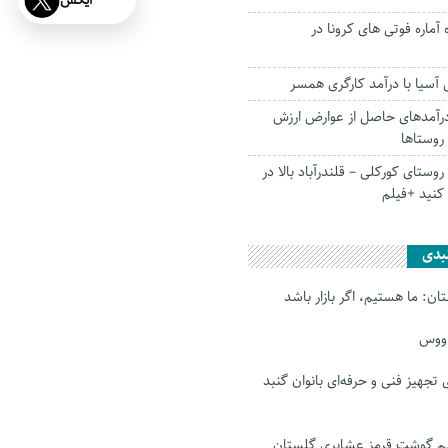
ایکس
آماره فوتی های کرونا در
 آسیا با درآمد کارگری همسر
آمد‌های حاصل از عوارض ارزش
روستا‌ها
ستای کورکلی – قلندرآباد بالا در
کنید +فیلم
بدی
ن: ما هستیم، اگر بازار باشد
اووس
رای تجهیز فنی و حرفه‌ای بانوان گنبد
 گوشت قرمز عشایری گلستان