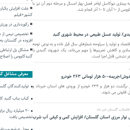
 بیماری نیوکاسل اواخر فصل بهار امسال و مرحله دوم آن نیز با
علت افزایش یکباره 
ذر انجام شد.
کشور+فیلم
رکوردداری در ورزش
تخصیص نیمی از در
بدی/ تولید عسل طبیعی در محیط شهری گنبد
افزوده در گلستان به 
صاد و تولید را سرلوحه شعارهای سال قرار داده و به نوعی توجه
مشکل پل ارتباطی رو
صادی و کاهش تحریم‌ها را مهم می‌داند، یک شهروند گنبدی با
هر نشدنی قابل اجرا است.
گنبدکاووس را اصلاح 
معرفی مشاغل گن
 تومانی ۲۶۳ خودرو
جانشین فرماندهی انتظامی گلستان از برگشت دو هزار و ۲۳۴ خودرو از ورودی های استان خبرداد و
تولیدکنندگان گلستا
 قانونی می شوند.
کباب بناب گنبد ک
فاضلاب گلستان خبر داد
۲۰ میلیارد ریال ب
ی نوار مرزی استان گلستان/ افزایش کمی و کیفی آب شرب
تخصیص یافت
محل عرضه مستقیم