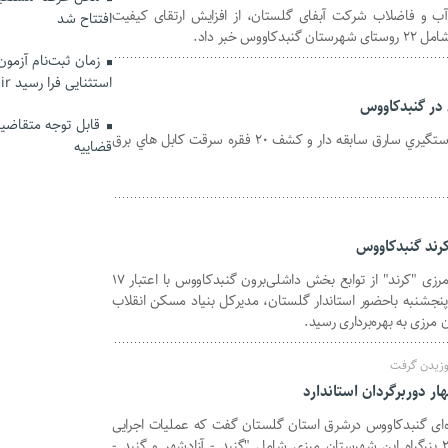
آب و فاضلاب شرکت آبفای گلستان، از افزایش ارتقای کیفیت
افتتاح شد
س خبر داد.
زمان ثبت‌نام آزمو
استثنایی فرا رسید hrtc.ir
قابل توجه متقاضیان
جانشين فرماندهي انتظامي استان از دستگيري سارق سابقه دار و كشف 20 فقره سرقت كابل هاي‌ برق
قضاییه
کرند گنبدکاووس
مرحله دوم اجرای طرح هادی روستای مرزی "کرند" از توابع بخش داشلی‌برون گنبدکاووس با اعتبار ۱۷
صبح امروز پنجشنبه باحضور استاندار گلستان، مدیرکل بنیاد مسکن انقلاب
مرزی به بهره‌برداری رسید.
وزیدن گرفت
ر دوربرگردان‌ استاندارد
ده‌ای گنبدکاووس درشرق استان گلستان گفت که عملیات اجرایی
احداث چهار دوربرگردان استاندارد در ۲ بزرگراه این شهرستان مرزی شامل "گنبد - آزادشهر و گنبد -