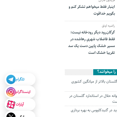
فریدون قارئی
اینبار فقط میخواهم تشکر کنم و
بگویم خداقوت
راضیه اونق
گرگان‌رود دیگر رودخانه نیست؛
فقط فاضلاب شهریِ رهاشده در
مسیر خشک پایین دست یک سد
تقریبا خشک است
ا میخوانند؟
تلگرام
ستان بالاتر از میانگین کشوری
اینستاگرام
روانه حلال در استاندارد گلستان در
ست
آپارات
د در گنبدکاووس به بهره برداری