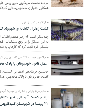
مرحله نخست مایه‌کوبی طیور بومی علیه
13 آذر 1399
همکاری دهیاران مناطق روستایی گنبدکاووس از ۱۰ آبان تا ۱۰ آ
ابتکار در تولید زعفران
کشت زعفران گلخانه‌ای شهروند گن
چندسالی است که رهبر معظم انقلاب اقت
05 آذر 1399
به این مسائل را در رفع مشکلات اقت
پشتکار خود ثابت کرد که کارهای به ظا
جانشین فرمانده انتظامی گلستان بیان کرد
اعمال قانون خودروهای با پلاک مخدوش/جریمه۵۰۰ هزار
04 آذر 1399
گفت: خودروهای با پلاک مخدوش اعمال
مدیر مرکز پایش و نظارت بر کیفیت آب و 
ارتقای کیفیت آبرسانی به روستاها
22 روستا در شهرستان گنبدکاووس
25 آبان 1399