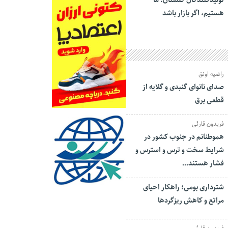
تولیدکنندگان گلستان: ما
هستیم، اگر بازار باشد
راضیه اونق
صدای نانوای گنبدی و گلایه از
قطعی برق
فریدون قارئی
هموطنانم در جنوب کشور در
شرایط سخت و ترس و استرس و
فشار هستند…
شترداری بومی؛ راهکار احیای
مراتع و کاهش ریزگردها