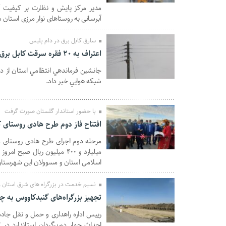
مدیر مرکز پایش و نظارت بر کیفیت 
آبرسانی به روستاهای نوار مرزی استان شامل 22 روستای شهرستان گنبدکاوو
سارق کابل برق در دام پلیس
اعتراف به 20 فقره سرقت كابل برق در گنبدكاووس
23 آبان 1399
شبكه هوايي خبر داد.
با حضور استاندار گلستان صورت گرفت
افتتاح فاز دوم طرح هادی روستای 
23 آبان 1399
میلیارد و ۴۰۰ میلیون ریال 
اسلامی استان و مسوولان این شهرستان 
نسیم خدمت در بزرگراه های شرق استان 
تجهیز بزرگراه‌های گنبدکاووس به چها
رییس اداره راهداری و حمل و نقل جا
22 آبان 1399