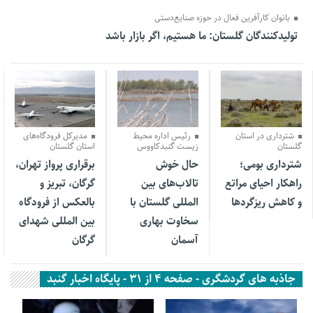
بانوان کارآفرین فعال در حوزه صنایع‌دستی
تولیدکنندگان گلستان: ما هستیم، اگر بازار باشد
31 خرداد 1405
31 فروردین 1405
06 اسفند 1404
شترداری در استان
رئیس اداره محیط
مدیرکل فرودگاه‌های
گلستان
زیست گنبدکاووس
استان گلستان
شترداری بومی؛
حال خوش
برقراری پرواز تهران،
راهکار احیای مراتع
تالاب‌های بین
گرگان، تبریز و
و کاهش ریزگردها
المللی گلستان با
بالعکس از فرودگاه
سخاوت بهاری
بین المللی شهدای
آسمان
گرگان
جاذبه های گردشگری - صفحه 4 از 31 - پایگاه اخبار گنبد