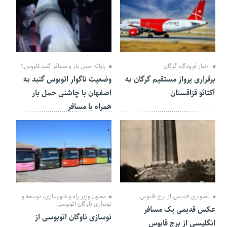
08 بهمن 1403
09 دی 1403
اخبار فرودگاه گرگان
پایانه حمل بار و مسافر گنبدکاووس؟
برقراری پرواز مستقیم گرگان به
وضعیت ناگوار اتوبوس گنبد به
آکتائو قزاقستان
اصفهان با چاشنی حمل بار
همراه با مسافر
09 دی 1403
09 دی 1403
تصویری قدیمی از برج قابوس
معاون وزیر راه و شهرسازی، توسعه و
نوسازی ناوگان اتوبوسی
عکس قدیمی یک مسافر
نوسازی ناوگان اتوبوسی از
انگلیسی از برج قابوس