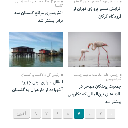
مدیرکل فرودگاه‌های استان گلستان
مدیرکل منابع طبیعی و آبخیزداری
گلستان
افزایش مسیر پروازی تهران از
آتش‌سوزی مراتع گلستان سه
فرودگاه گرگان
برابر بیشتر شد
10 مهر 1403
28 مرداد 1403
رییس اداره حفاظت محیط زیست
رئیس کل دادگستری گلستان
گنبدکاووس
انتقال سوابق ثبتی جزیره
جمعیت پرندگان مهاجر در
آشوراده از مازندران به گلستان
تالاب‌های بین‌المللی گنبدکاووس
بیشتر شد
1
2
3
4
5
6
7
8
آخرین