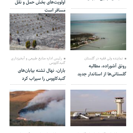
اولویت‌های بخش حمل و نقل
مسافر است
03 آذر 1403
08 آبان 1403
نماینده ولی فقیه در گلستان
رئیس اداره منابع طبیعی و آبخیزداری
گنبدکاووس
رونق آشوراده، مطالبه
باران، نهال تشنه بیابان‌های
گلستانی‌ها از استاندار جدید
گنبدکاووس را سیراب کرد
30 مهر 1403
10 مهر 1403