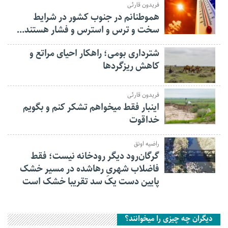
فریدون قارئی
هموطنانم در جنوب کشور در شرایط
سخت و ترس و استرس و فشار هستند…
شترداری بومی؛ راهکار احیای مراتع و
کاهش ریزگردها
فریدون قارئی
اینبار فقط میخواهم تشکر کنم و بگویم
خداقوت
راضیه اونق
گرگان‌رود دیگر رودخانه نیست؛ فقط
فاضلاب شهریِ رهاشده در مسیر خشک
پایین دست یک سد تقریبا خشک است
دیگران چه چیزی را میخوانند؟