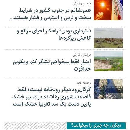
فریدون قارئی
هموطنانم در جنوب کشور در شرایط
سخت و ترس و استرس و فشار هستند…
شترداری بومی؛ راهکار احیای مراتع و
کاهش ریزگردها
فریدون قارئی
اینبار فقط میخواهم تشکر کنم و بگویم
خداقوت
راضیه اونق
گرگان‌رود دیگر رودخانه نیست؛ فقط
فاضلاب شهریِ رهاشده در مسیر خشک
پایین دست یک سد تقریبا خشک است
دیگران چه چیزی را میخوانند؟