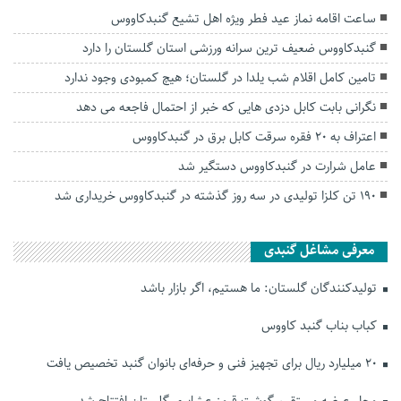
ساعت اقامه‌ نماز‌ عید فطر ویژه اهل تشیع گنبدکاووس
گنبدکاووس ضعیف ترین سرانه ورزشی استان گلستان را دارد
تامین کامل اقلام شب یلدا در گلستان؛ هیچ کمبودی وجود ندارد
نگرانی بابت کابل دزدی هایی که خبر از احتمال فاجعه می دهد
اعتراف به 20 فقره سرقت كابل برق در گنبدكاووس
عامل شرارت در گنبدكاووس دستگیر شد
۱۹۰ تن کلزا تولیدی در سه روز گذشته در گنبدکاووس خریداری شد
معرفی مشاغل گنبدی
تولیدکنندگان گلستان: ما هستیم، اگر بازار باشد
کباب بناب گنبد کاووس
۲۰ میلیارد ریال برای تجهیز فنی و حرفه‌ای بانوان گنبد تخصیص یافت
محل عرضه مستقیم گوشت قرمز عشایری گلستان افتتاح شد