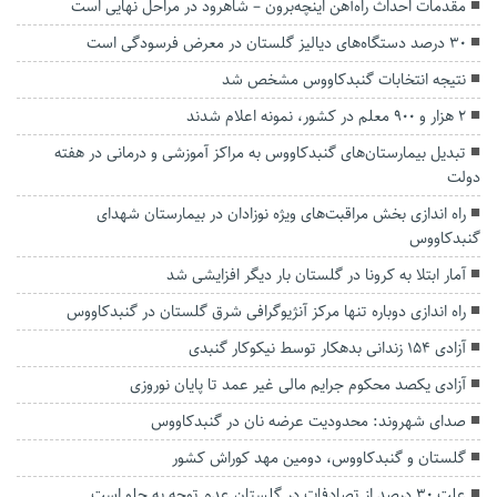
مقدمات احداث راه‌آهن اینچه‌برون – شاهرود در مراحل نهایی است
۳۰ درصد دستگاه‌های دیالیز گلستان در معرض فرسودگی است
نتیجه انتخابات گنبدکاووس مشخص شد
۲ هزار و ۹۰۰ معلم در کشور، نمونه اعلام شدند
تبدیل بیمارستان‌های گنبدکاووس به‌ مراکز آموزشی و درمانی در هفته
دولت
راه اندازی بخش مراقبت‌های ویژه نوزادان در بیمارستان شهدای
گنبدکاووس
آمار ابتلا به کرونا در گلستان بار دیگر افزایشی شد
راه اندازی دوباره تنها مرکز آنژیوگرافی شرق گلستان در گنبدکاووس
آزادی ۱۵۴ زندانی بدهکار توسط نیکوکار گنبدی
آزادی یکصد محکوم جرایم مالی غیر عمد تا پایان نوروزی
صدای شهروند: محدودیت عرضه نان در گنبدکاووس
گلستان و گنبدکاووس، دومین مهد کوراش کشور
علت ۳۰ درصد از تصادفات در گلستان عدم توجه به جلو است