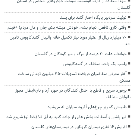
سوء استفاده از کارت هوشمند سوخت خودروهای شخصی در استان
گلستان
توئیت سردبیر پایگاه اخبار گنبد برای یسنا
وقتی کاری ناقص انجام بشه، خودش میشه بلای جان و‌ مال مردم! +فیلم
۷۰ میلیارد ریال از اعتبار مورد نیاز تکمیل خانه والیبال گنبدکاووس تامین
شد
حوادث، علت ۲۰ درصد از مرگ‌ و‌ میر کودکان در گلستان
پلمب یک واحد متخلف در گنبدکاووس
آغاز معرفی متقاضیان دریافت تسهیلات۳۵۰ میلیون تومانی ساخت
مسکن
برخورد سریع و قاطع با اخلال کنندگان در حوزه آرد و نان/ابطال مجوز
نانوایان متخلف
طبیعتی که زیر چرخ‌های آفرود سواران له می‌شود
قیر پاشی و آسفالت بخش هایی از جاده گنبد به آق قلا (خط نو) شروع شد
افزایش ۱۶ نفری بیماران کرونایی در بیمارستان‌های گلستان