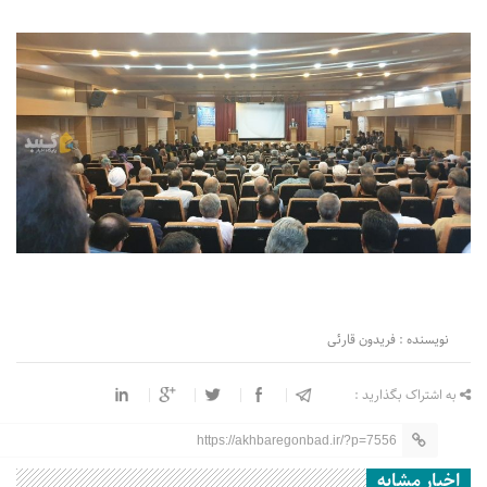
نویسنده : فریدون قارئی
به اشتراک بگذارید :
https://akhbaregonbad.ir/?p=7556
اخبار مشابه