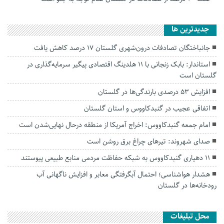
جديدترين ها
جانباختگان تصادفات درون‌شهری گلستان ۱۷ درصد کاهش یافت
استاندار: بابک زنجانی با ۱۱ هلدینگ اقتصادی پیگیر سرمایه‌گذاری در
گلستان است
افزایش ۵۳ درصدی بارندگی‌ها در گلستان
اتفاقی عجیب در‌ گنبدکاووس و استان گلستان
امام جمعه گنبدکاووس: اخراج آمریکا از منطقه درحال نهایی‌شدن است
صدای شهروند: تیرهای چراغ برق روشن است
۱۱ دهیاری گنبدکاووس به شبکه حفاظت مردمی منابع طبیعی پیوستند
هشدار هواشناسی؛ احتمال آبگرفتگی معابر و افزایش ناگهانی آب
رودخانه‌ها در گلستان
محل تبلیغات