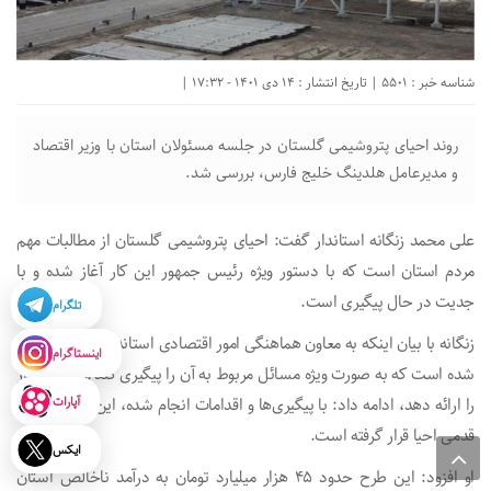
شناسه خبر : 5501 | تاریخ انتشار : 14 دی 1401 - 17:32 |
روند احیای پتروشیمی گلستان در جلسه مسئولان استان با وزیر اقتصاد
و مدیرعامل هلدینگ خلیج فارس، بررسی شد.
علی محمد زنگانه استاندار گفت: احیای پتروشیمی گلستان از مطالبات مهم
مردم استان است که با دستور ویژه رئیس جمهور این کار آغاز شده و با
جدیت در حال پیگیری است.
تلگرام
زنگانه با بیان اینکه به معاون هماهنگی امور اقتصادی استاندار ماموریت داده
اینستاگرام
شده است که به صورت ویژه مسائل مربوط به آن را پیگیری کند و گزارش کار
آپارات
را ارائه دهد، ادامه داد: با پیگیری‌ها و اقدامات انجام شده، این طرح در یک
قدمی احیا قرار گرفته است.
ایکس
او افزود: این طرح حدود ۴۵ هزار میلیارد تومان به درآمد ناخالص استان