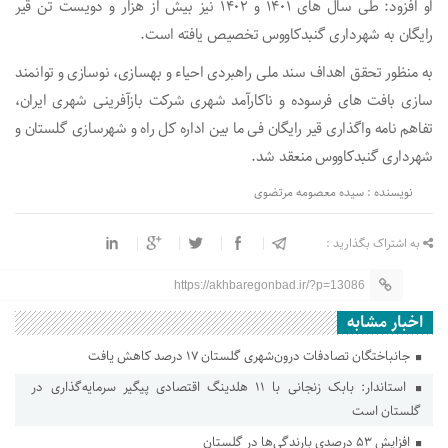
او افزود: طی سال های ۱۴۰۱ و ۱۴۰۲ نیز بیش از هزار و دویست تن قیر
رایگان به شهرداری گنبدکاووس تخصیص یافته است.
به منظور تحقق اهداف سند ملی راهبردی احیاء و بهسازی، نوسازی و توانمند
سازی بافت های فرسوده و ناکارآمد شهری شرکت بازآفرینی شهری ایران،
تفاهم نامه واگذاری قیر رایگان فی ما بین اداره کل راه و شهرسازی گلستان و
شهرداری گنبدکاووس منعقد شد.
نویسنده : سیده معصومه مرتضوی
به اشتراک بگذارید :
https://akhbaregonbad.ir/?p=13086
اخبار مشابه
جانباختگان تصادفات درون‌شهری گلستان ۱۷ درصد کاهش یافت
استاندار: بابک زنجانی با ۱۱ هلدینگ اقتصادی پیگیر سرمایه‌گذاری در
گلستان است
افزایش ۵۳ درصدی بارندگی‌ها در گلستان