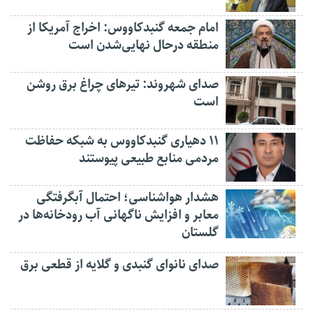
امام جمعه گنبدکاووس: اخراج آمریکا از
منطقه درحال نهایی‌شدن است
صدای شهروند: تیرهای چراغ برق روشن
است
۱۱ دهیاری گنبدکاووس به شبکه حفاظت
مردمی منابع طبیعی پیوستند
هشدار هواشناسی؛ احتمال آبگرفتگی
معابر و افزایش ناگهانی آب رودخانه‌ها در
گلستان
صدای نانوای گنبدی و گلایه از قطعی برق