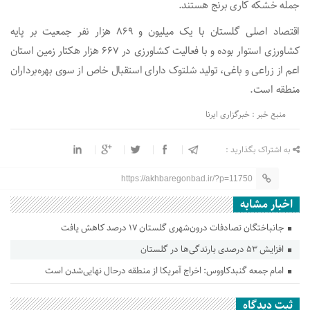
جمله خشکه کاری برنج هستند.
اقتصاد اصلی گلستان با یک میلیون و ۸۶۹ هزار نفر جمعیت بر پایه
کشاورزی استوار بوده و با فعالیت کشاورزی در ۶۶۷ هزار هکتار زمین استان
اعم از زراعی و باغی، تولید شلتوک دارای استقبال خاص از سوی بهره‌برداران
منطقه است.
منبع خبر : خبرگزاری ایرنا
به اشتراک بگذارید :
https://akhbaregonbad.ir/?p=11750
اخبار مشابه
جانباختگان تصادفات درون‌شهری گلستان ۱۷ درصد کاهش یافت
افزایش ۵۳ درصدی بارندگی‌ها در گلستان
امام جمعه گنبدکاووس: اخراج آمریکا از منطقه درحال نهایی‌شدن است
ثبت دیدگاه