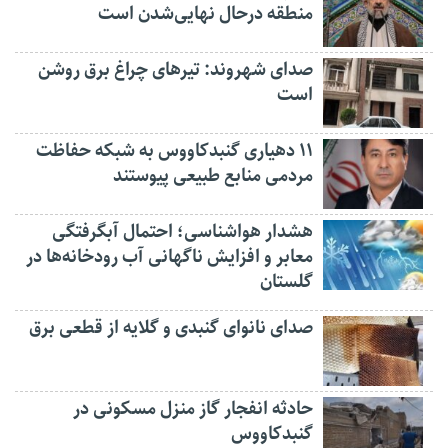
منطقه درحال نهایی‌شدن است
صدای شهروند: تیرهای چراغ برق روشن
است
۱۱ دهیاری گنبدکاووس به شبکه حفاظت
مردمی منابع طبیعی پیوستند
هشدار هواشناسی؛ احتمال آبگرفتگی
معابر و افزایش ناگهانی آب رودخانه‌ها در
گلستان
صدای نانوای گنبدی و گلایه از قطعی برق
حادثه انفجار گاز منزل مسکونی در
گنبدکاووس