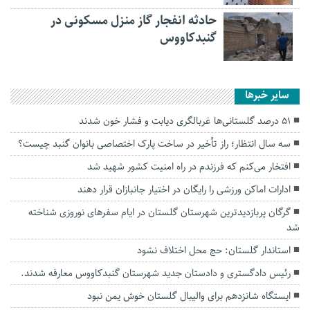
حادثه انفجار گاز منزل مسکونی در
گنبدکاووس
سایر خبرها
۵۱ درصد گلستانی‌ها غربالگری دیابت و فشار خون شدند
سه سال انتظار؛ راز تأخیر در ساخت پارک اختصاصی بانوان گنبد چیست؟
افتخار می‌کنم که فرزندم در راه امنیت کشور شهید شد
ادارات اماکن ورزشی را رایگان در اختیار جانبازان قرار دهند
گرگان پربازدیدترین شهرستان گلستان در ایام سفرهای نوروزی شناخته
شد
استاندار گلستان: حج محل اختلاف نشود
رئیس دادگستری و دادستان جدید شهرستان گنبدکاووس معارفه شدند.
ایستگاه شانزدهم برای والیبال گلستان خوش یمن نبود