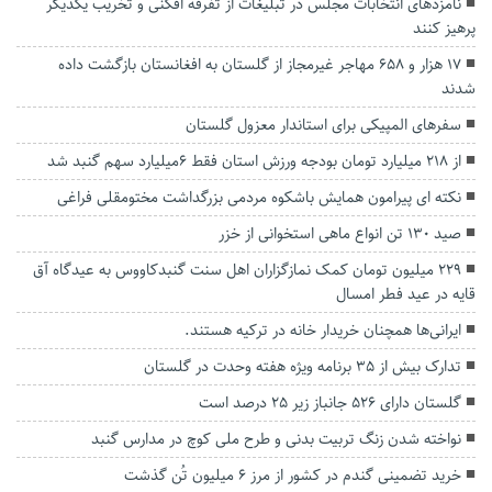
نامزد‌های انتخابات مجلس در تبلیغات از تفرقه افکنی و تخریب یکدیگر
پرهیز کنند
۱۷ هزار و ۶۵۸ مهاجر غیرمجاز از گلستان به افغانستان بازگشت داده
شدند
سفرهای المپیکی برای استاندار معزول گلستان
از 218 میلیارد تومان بودجه ورزش استان فقط 6میلیارد سهم گنبد شد
نکته ای پیرامون همایش باشکوه مردمی بزرگداشت مختومقلی فراغی
صید ۱۳۰ تن انواع ماهی استخوانی از خزر
229 میلیون تومان کمک نمازگزاران اهل سنت گنبدکاووس به عیدگاه آق
قایه در عید فطر امسال
ایرانی‌ها همچنان خریدار خانه در ترکیه هستند.
تدارک بیش از ۳۵ برنامه ویژه هفته وحدت در گلستان
گلستان دارای ۵۲۶ جانباز زیر ۲۵ درصد است
نواخته شدن زنگ تربیت بدنی و طرح ملی کوچ در مدارس گنبد
خرید تضمینی گندم در کشور از مرز ۶ میلیون تُن گذشت