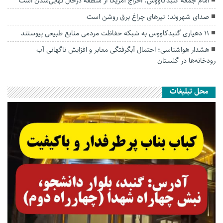
امام جمعه گنبدکاووس: اخراج آمریکا از منطقه درحال نهایی‌شدن است
صدای شهروند: تیرهای چراغ برق روشن است
۱۱ دهیاری گنبدکاووس به شبکه حفاظت مردمی منابع طبیعی پیوستند
هشدار هواشناسی؛ احتمال آبگرفتگی معابر و افزایش ناگهانی آب
رودخانه‌ها در گلستان
محل تبلیغات