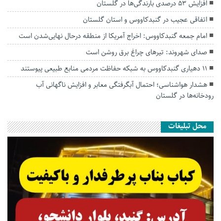
افزایش ۵۳ درصدی بارندگی‌ها در گلستان
اتفاقی عجیب در‌ گنبدکاووس و استان گلستان
امام جمعه گنبدکاووس: اخراج آمریکا از منطقه درحال نهایی‌شدن است
صدای شهروند: تیرهای چراغ برق روشن است
۱۱ دهیاری گنبدکاووس به شبکه حفاظت مردمی منابع طبیعی پیوستند
هشدار هواشناسی؛ احتمال آبگرفتگی معابر و افزایش ناگهانی آب
رودخانه‌ها در گلستان
محل تبلیغات