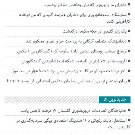
ماجرای ما و پیروزی که برای وداعش منتظر بودیم…
نمایشگاه استعدادپروری برای دختران هنرمند گنبدی که می‌خواهند
کارآفرینی کنند
یک زائر گنبدی در مکه مکرمه درگذشت
دندانپزشک متخلف گرگانی به پرداخت جزای نقدی محکوم شد.
ارتفاع سیلاب روستای عباس آباد ( سارجه کر ) گنبدکاووس +عکس
افزوده شدن ۷۵ لیتر بر ثانیه به شبکه آب آشامیدنی گنبدکاووس
آغاز برداشت خرمالو در گلستان؛ پیش بینی برداشت ۹ هزار تن محصول
زمان ثبت‌نام آزمون استخدامی معلمان مدارس استثنایی فرا رسید hrtc.ir
جديدترين ها
جانباختگان تصادفات درون‌شهری گلستان ۱۷ درصد کاهش یافت
استاندار: بابک زنجانی با ۱۱ هلدینگ اقتصادی پیگیر سرمایه‌گذاری در
گلستان است