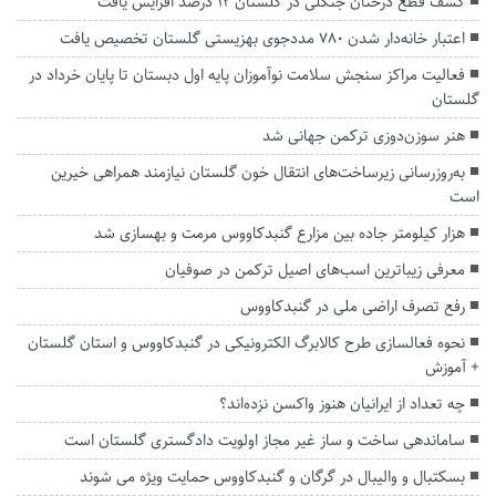
کشف قطع درختان جنگلی در گلستان ۱۲ درصد افزایش یافت
اعتبار خانه‌دار شدن ۷۸۰ مددجوی بهزیستی گلستان تخصیص یافت
فعالیت مراکز سنجش سلامت نوآموزان پایه اول دبستان تا پایان خرداد در
گلستان
هنر سوزن‌دوزی ترکمن جهانی شد
به‌روزرسانی زیرساخت‌های انتقال خون گلستان نیازمند همراهی خیرین
است
هزار کیلومتر جاده‌ بین مزارع گنبدکاووس مرمت و بهسازی شد
معرفی زیباترین اسب‌های اصیل ترکمن در صوفیان
رفع تصرف اراضی ملی در گنبدكاووس
نحوه فعالسازی طرح کالابرگ الکترونیکی در گنبدکاووس و استان گلستان
+ آموزش
چه تعداد از ایرانیان هنوز واکسن نزده‌اند؟
ساماندهی ساخت و ساز غیر مجاز اولویت دادگستری گلستان است
بسکتبال و والیبال در گرگان و گنبدکاووس حمایت ویژه می شوند