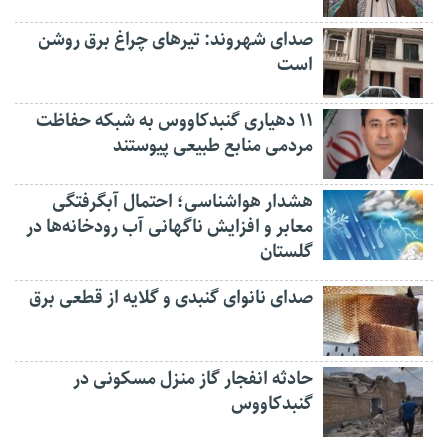
صدای شهروند: تیرهای چراغ برق روشن
است
۱۱ دهیاری گنبدکاووس به شبکه حفاظت
مردمی منابع طبیعی پیوستند
هشدار هواشناسی؛ احتمال آبگرفتگی
معابر و افزایش ناگهانی آب رودخانه‌ها در
گلستان
صدای نانوای گنبدی و گلایه از قطعی برق
حادثه انفجار گاز منزل مسکونی در
گنبدکاووس